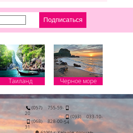
Подписаться
Таиланд
Черное море
(057) 755-59-
20
(093) 033-10-
(068) 828-00-
54
31
61001 г. Харьков, площадь