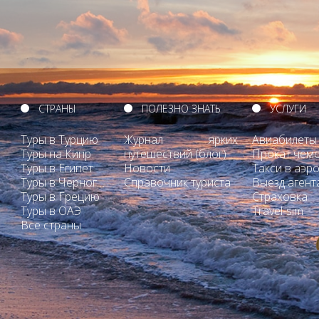
СТРАНЫ
ПОЛЕЗНО ЗНАТЬ
УСЛУГИ
Туры в Турцию
Журнал ярких
Авиабилеты
Туры на Кипр
путешествий (блог)
Прокат чем
Туры в Египет
Новости
Такси в аэр
Туры в Черногорию
Справочник туриста
Выезд агент
Туры в Грецию
Страховка
Туры в ОАЭ
Travel-sim
Все страны