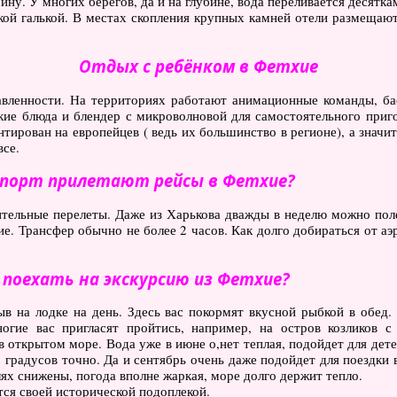
ну. У многих берегов, да и на глубине, вода переливается десятка
кой галькой. В местах скопления крупных камней отели размещают 
Отдых с ребёнком в Фетхие
вленности. На территориях работают анимационные команды, ба
ские блюда и блендер с микроволновой для самостоятельного при
нтирован на европейцев ( ведь их большинство в регионе), а значи
все.
опорт прилетают рейсы в Фетхие?
ительные перелеты. Даже из Харькова дважды в неделю можно пол
е. Трансфер обычно не более 2 часов. Как долго добираться от аэ
 поехать на экскурсию из Фетхие?
в на лодке на день. Здесь вас покормят вкусной рыбкой в обед
гие вас пригласят пройтись, например, на остров козликов с
в открытом море. Вода уже в июне о,нет теплая, подойдет для дете
градусов точно. Да и сентябрь очень даже подойдет для поездки 
ях снижены, погода вполне жаркая, море долго держит тепло.
тся своей исторической подоплекой.