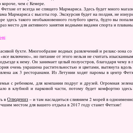
 короче, чем с Кемере.
 Фетхие от всегда не спящего Мармариса. Здесь будет много магаз
ма Мармариса с высоты гор. Экскурсия будет на полдня, не изнури
ре здесь такого необыкновенного голубого цвета, будто вы попал
раз место для активного занятия водными видами спорта и плавань
tti
 красивой бухте. Многообразие водных развлечений и релакс-зона 
 «все включено», но питание от этого нельзя не считать изысканным
подъезде к нему. Он занимает целый полуостров, благодаря чему в 
рия очень украшена растительностью и цветами, вытянута вдоль
авлена аж 3 ресторанами. Из Летунии ходят паромы в центр Фет
семьи с ребенком, для компании подруг и друзей. Огромная зелен
гало в клубной и парковой части, потому будет комфортно здес
Олюдениз
ть в
– и там насладиться слиянием 2 морей в одноименно
учшим местом для вашего отдыха в 2017 году станет Фетхие!