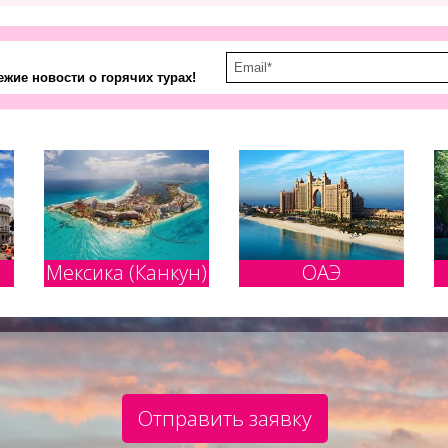
жие новости о горячих турах!
Мексика (Канкун)
ОАЭ
Отправить заявку