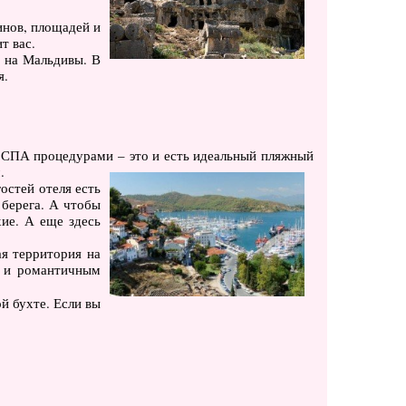
инов, площадей и
т вас.
и на Мальдивы. В
я.
со СПА процедурами – это и есть идеальный пляжный
.
гостей отеля есть
 берега. А чтобы
хие. А еще здесь
ая территория на
ь и романтичным
й бухте. Если вы