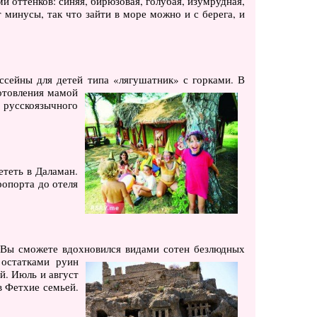
ми оттенков: синяя, бирюзовая, голубая, изумрудная,
минусы, так что зайти в море можно и с берега, и
ссейны для детей типа «лягушатник» с горками.
В
готовления мамой
т русскоязычного
ететь в Даламан.
ропорта до отеля
. Вы сможете вдохновился видами сотен безлюдных
 остатками руин
й. Июль и август
в Фетхие семьей.