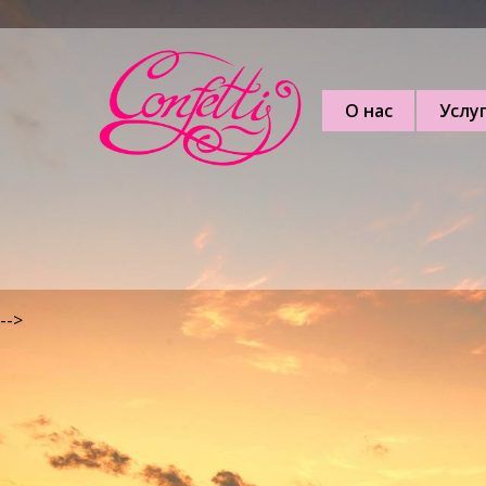
О нас
Услу
-->