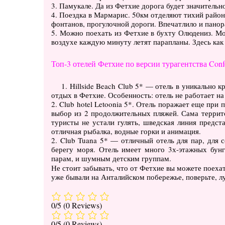
3. Памукале. Да из Фетхие дорога будет значительно
4. Поездка в Мармарис. 50км отделяют тихий район
фонтанов, прогулочной дороги. Впечатлило и панора
5. Можно поехать из Фетхие в бухту Олюдениз. Мо
воздухе каждую минуту летят парапланы. Здесь как 
Топ-3 отелей Фетхие по версии турагентства Confe
1. Hillside Beach Club 5* — отель в уникально
отдых в Фетхие. Особенность: отель не работает на
2. Club hotel Letoonia 5*. Отель поражает еще при 
выбор из 2 продолжительных пляжей. Сама террито
туристы не устали гулять, шведская линия предст
отличная рыбалка, водные горки и анимация.
2. Club Tuana 5* — отличный отель для пар, для 
берегу моря. Отель имеет много 3х-этажных бун
парам, и шумным детским группам.
Не стоит забывать, что от Фетхие вы можете поеха
уже бывали на Анталийском побережье, поверьте, л
0/5
(0 Reviews)
0/5
(0 Reviews)