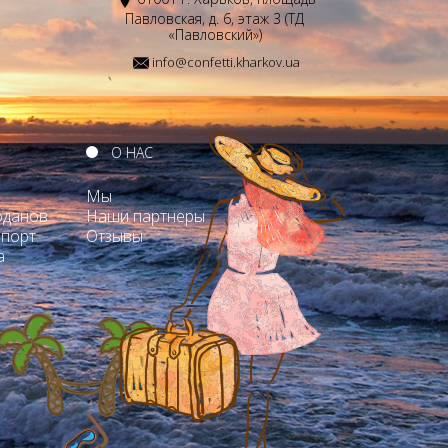
Павловская, д. 6, этаж 3 (ТД
«Павловский»)
info@confetti.kharkov.ua
О НАС
Мы
оданов
Наши партнеры
опорт
Отзывы
а