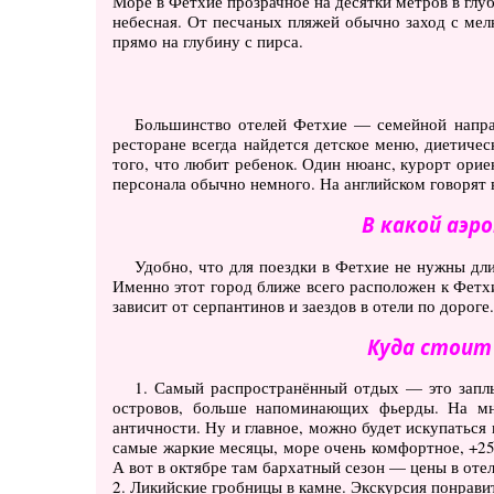
Море в Фетхие прозрачное на десятки метров в глуби
небесная. От песчаных пляжей обычно заход с мел
прямо на глубину с пирса.
Большинство отелей Фетхие — семейной напра
ресторане всегда найдется детское меню, диетиче
того, что любит ребенок. Один нюанс, курорт орие
персонала обычно немного. На английском говорят 
В какой аэр
Удобно, что для поездки в Фетхие не нужны дл
Именно этот город ближе всего расположен к Фетхи
зависит от серпантинов и заездов в отели по дороге.
Куда стоит
1. Самый распространённый отдых — это заплы
островов, больше напоминающих фьерды.
На мно
античности. Ну и главное, можно будет искупаться 
самые жаркие месяцы, море очень комфортное, +25 
А вот в октябре там бархатный сезон — цены в отел
2. Ликийские гробницы в камне. Экскурсия понрави