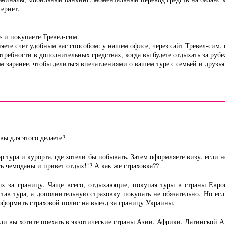
ернет.
» и покупаете Тревел-сим.
яете счет удобным вас способом: у нашем офисе, через сайт Тревел-сим,
требности в дополнительных средствах, когда вы будете отдыхать за руб
м заранее, чтобы делиться впечатлениями о вашем туре с семьей и друзь
вы для этого делаете?
р тура и курорта, где хотели бы побывать. Затем оформляете визу, если 
ть чемоданы и привет отдых!!? А как же страховка??
ых за границу. Чаще всего, отдыхающие, покупая туры в страны Евро
став тура, а дополнительную страховку покупать не обязательно. Но ес
формить страховой полис на выезд за границу Украины.
 вы хотите поехать в экзотические страны Азии, Африки, Латинской Ам