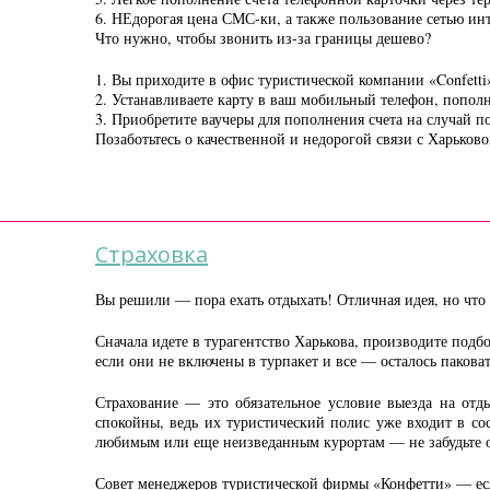
6. НЕдорогая цена СМС-ки, а также пользование сетью инт
Что нужно, чтобы звонить из-за границы дешево?
1. Вы приходите в офис туристической компании «Confetti
2. Устанавливаете карту в ваш мобильный телефон, пополн
3. Приобретите ваучеры для пополнения счета на случай по
Позаботьтесь о качественной и недорогой связи с Харьково
Страховка
Вы решили — пора ехать отдыхать! Отличная идея, но что 
Сначала идете в турагентство Харькова, производите подбо
если они не включены в турпакет и все — осталось пакова
Страхование — это обязательное условие выезда на отд
спокойны, ведь их туристический полис уже входит в со
любимым или еще неизведанным курортам — не забудьте о
Совет менеджеров туристической фирмы «Конфетти» — если