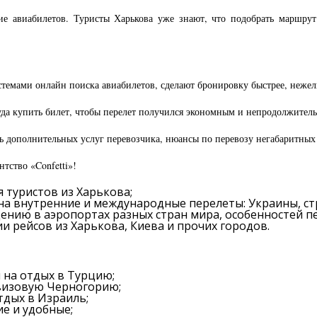
е авиабилетов. Туристы Харькова уже знают, что подобрать маршрут
темами онлайн поиска авиабилетов, сделают бронировку быстрее, нежел
куда купить билет, чтобы перелет получился экономным и непродолжител
 дополнительных услуг перевозчика, нюансы по перевозу негабаритных в
тство «Confetti»!
 туристов из Харькова;
а внутренние и международные перелеты: Украины, ст
нию в аэропортах разных стран мира, особенностей п
 рейсов из Харькова, Киева и прочих городов.
 на отдых в Турцию;
визовую Черногорию;
тдых в Израиль;
е и удобные;