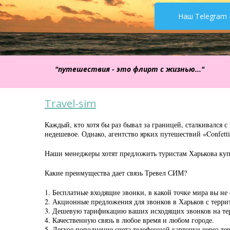
Наш Telegram 
"путешествия - это флирт с жизнью..."
Travel-sim
Каждый, кто хотя бы раз бывал за границей, сталкивался 
недешевое. Однако, агентство ярких путешествий «Confett
Наши менеджеры хотят предложить туристам Харькова куп
Какие преимущества дает связь Тревел СИМ?
1. Бесплатные входящие звонки, в какой точке мира вы не
2. Акционные предложения для звонков в Харьков с терри
3. Дешевую тарификацию ваших исходящих звонков на т
4. Качественную связь в любое время и любом городе.
5. Легкое пополнение счета телефонной карточки через т