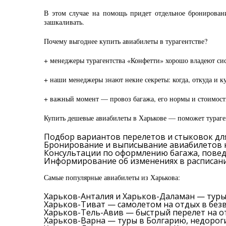
В этом случае на помощь придет отдельное бронировани
зашкаливать.
Почему выгоднее купить авиабилеты в турагентстве?
+ менеджеры турагентства «Конфетти» хорошо владеют сис
+ наши менеджеры знают некие секреты: когда, откуда и 
+ важный момент — провоз багажа, его нормы и стоимость
Купить дешевые авиабилеты в Харькове — поможет тураген
Подбор вариантов перелетов и стыковок для
Бронирование и выписывание авиабилетов н
Консультации по оформлению багажа, поведе
Информирование об изменениях в расписании
Самые популярные авиабилеты из Харькова:
Харьков-Анталия и Харьков-Даламан — туры
Харьков-Тиват — самолетом на отдых в без
Харьков-Тель-Авив — быстрый перелет на о
Харьков-Варна — туры в Болгарию, недороги