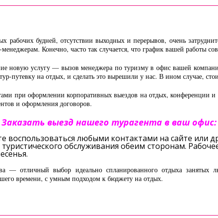
ных рабочих будней, отсутствии выходных и перерывов, очень затруднит
р-менеджерам. Конечно, часто так случается, что график вашей работы со
ование новую услугу — вызов менеджера по туризму в офис вашей компан
ур-путевку на отдых, и сделать это вырешили у нас. В ином случае, сто
тами при оформлении корпоративных выездов на отдых, конференции и п
ентов и оформления договоров.
Заказать выезд нашего турагента в ваш офис:
те воспользоваться любыми контактами на сайте или д
 туристического обслуживания обеим сторонам. Рабочее
есенья.
ва — отличный выбор идеально спланированного отдыха занятых люд
вашего времени, с умным подходом к бюджету на отдых.