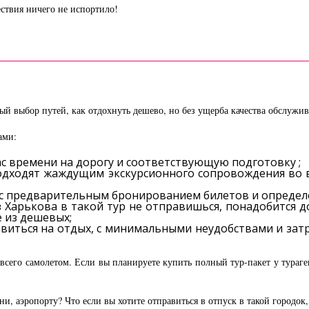
ствия ничего не испортило!
ный выбор путей, как отдохнуть дешево, но без ущерба качества обслужи
ами:
ас времени на дорогу и соответствующую подготовку ;
дходят жаждущим экскурсионного сопровождения во вр
ана с предварительным бронированием билетов и опреде
з Харькова в такой тур не отправишься, понадобится д
е из дешевых;
виться на отдых, с минимальными неудобствами и зат
 всего самолетом. Если вы планируете купить полный тур-пакет у тураг
ени, аэропорту? Что если вы хотите отправиться в отпуск в такой городок