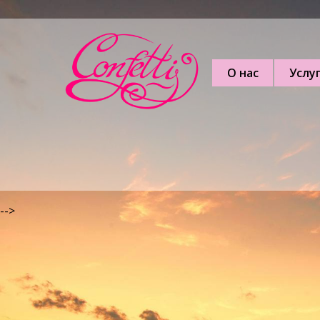
О нас
Услу
-->