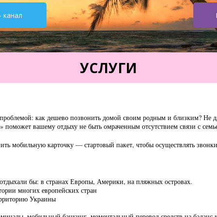
- канал
УСЛУГИ
с проблемой: как дешево позвонить домой своим родным и близким? Не дл
i» поможет вашему отдыху не быть омраченным отсутствием связи с семь
ить мобильную карточку — стартовый пакет, чтобы осуществлять звонки
 отдыхали бы: в странах Европы, Америки, на пляжных островах.
тории многих европейских стран
ерриторию Украины
ерминалы, мобильный банкинг, моментальный перевод средств на баланс к