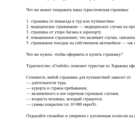
Что же может покрывать ваша туристическая страховка:
1. страховка от невыезда в тур или путешествие
2. медицинское страхование — медицинскех случаи на пр
3. страховка от утери багажа в аэропорту
4. повышенное страхование, что включает случаи, связан
5. страхование поездок на собственном автомобиле — так н
Что же нужно, чтобы оформить и купить страховку?
Турагентство «Confetti» поможет туристам из Харькова оф
Стоимость любой страховки для путешествий зависит от:
— длительности тура,
— курорта и страны пребывания,
— включенного в нее перечная страховых случаев,
— возраста человека, который страхуется,
— суммы покрытия (от 10 000 евро/$).
Отдыхайте спокойно и уверенно с купленным полисом на р