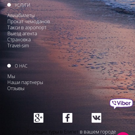
УСЛУГИ
Авиабилеты
Прокат чемоданов
Такси в аэропорт
Выезд агента
Страховка
Travel-sim
О НАС
Мы
Наши партнеры
Отзывы
Горящие туры в Египет
в вашем городе