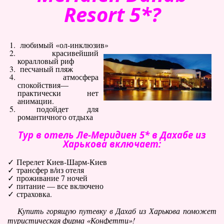
Resort 5*?
Туры по Украине
Полезно
любимый «ол-инклюзив»
Журнал ярких путешествий
красивейший
(блог)
коралловый риф
песчаный пляж
Новости
атмосфера
спокойствия—
Справочник туриста
практически нет
анимации.
подойдет для
Контакты
романтичного отдыха
Тур в отель Ле-Меридиен 5* в Дахабе из
Харькова включает:
Перелет Киев-Шарм-Киев
трансфер в/из отеля
проживание 7 ночей
питание — все включено
страховка.
Купить горящую путевку в Дахаб из Харькова поможет
туристическая фирма «Конфетти»!