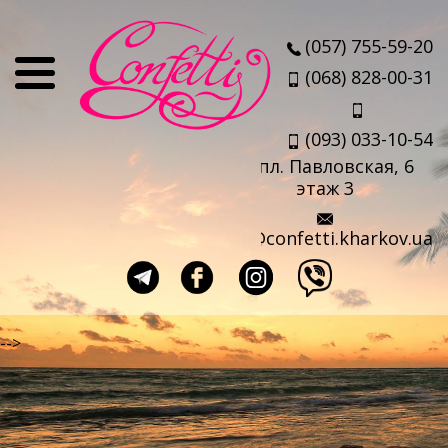
О нас
(057) 755-59-20
Отзывы
(068) 828-00-31
Мы
(093) 033-10-54
Наши партнеры
пл. Павловская, 6
Услуги
этаж 3
Авиабилеты
info@confetti.kharkov.ua
Страховка
Выезд агента
Прокат чемоданов
-->
Такси в аэропорт
Travel-sim
Страны