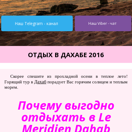
Турция от $195
Испания от 275$
Наш Telegram - канал
Наш Viber - чат
Кипр от $251
Египет от $252
Тунис от $245
ОТДЫХ В ДАХАБЕ 2016
Италия от $355
Болгария от $62
Скорее спешите из прохладной осени в теплое лето!
Дахаб
Горящий тур в
порадует Вас горячим солнцем и теплым
ОАЭ от $345
морем.
Украина от $11
Почему выгодно
Туры
отдыхать в Le
Горящие туры
Meridien Dahab
Автобусные туры