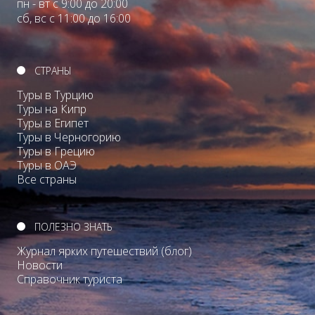
пн - вт с 9:00 до 20:00
сб, вс с 11:00 до 16:00
СТРАНЫ
Туры в Турцию
Туры на Кипр
Туры в Египет
Туры в Черногорию
Туры в Грецию
Туры в ОАЭ
Все страны
ПОЛЕЗНО ЗНАТЬ
Журнал ярких путешествий (блог)
Новости
Справочник туриста