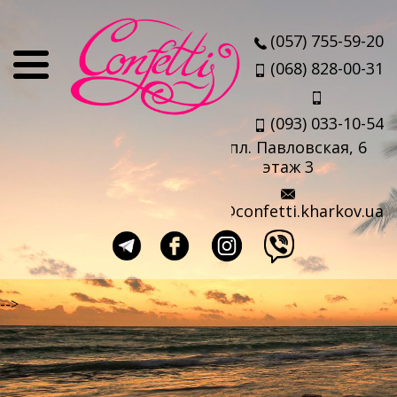
О нас
(057) 755-59-20
Отзывы
(068) 828-00-31
Мы
(093) 033-10-54
Наши партнеры
пл. Павловская, 6
Услуги
этаж 3
Авиабилеты
info@confetti.kharkov.ua
Страховка
Выезд агента
Прокат чемоданов
-->
Такси в аэропорт
Travel-sim
Страны