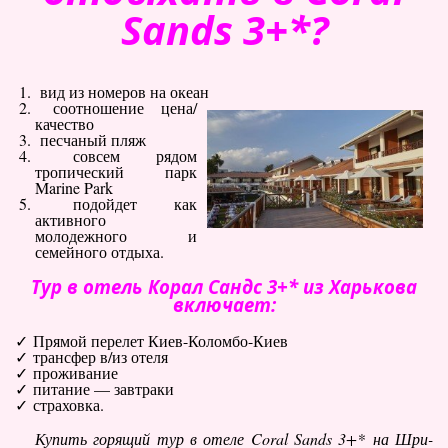
Sands 3+*?
Туры по Украине
Полезно
вид из номеров на океан
Журнал ярких путешествий
соотношение цена/
(блог)
качество
песчаный пляж
Новости
совсем рядом
тропический парк
Справочник туриста
Marine Park
подойдет как
активного
Контакты
молодежного и
семейного отдыха.
Тур в отель Корал Сандс 3+* из Харькова
включает:
Прямой перелет Киев-Коломбо-Киев
трансфер в/из отеля
проживание
питание — завтраки
страховка.
Купить горящий тур в отеле Coral Sands 3+* на Шри-