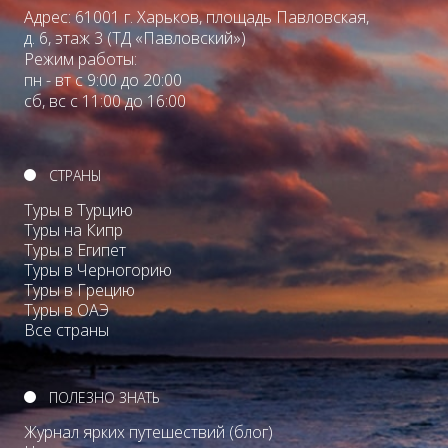
Адрес: 61001 г. Харьков, площадь Павловская,
д. 6, этаж 3 (ТД «Павловский»)
Режим работы:
пн - вт с 9:00 до 20:00
сб, вс с 11:00 до 16:00
СТРАНЫ
Туры в Турцию
Туры на Кипр
Туры в Египет
Туры в Черногорию
Туры в Грецию
Туры в ОАЭ
Все страны
ПОЛЕЗНО ЗНАТЬ
Журнал ярких путешествий (блог)