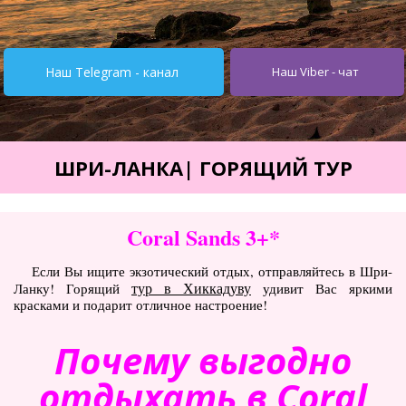
Турция от $195
Испания от 275$
Наш Telegram - канал
Наш Viber - чат
Кипр от $251
Египет от $252
Тунис от $245
ШРИ-ЛАНКА| ГОРЯЩИЙ ТУР
Италия от $355
Болгария от $62
Coral Sands 3+*
ОАЭ от $345
Если Вы ищите экзотический отдых, отправляйтесь в Шри-
тур в Хиккадуву
Ланку! Горящий
удивит Вас яркими
Украина от $11
красками и подарит отличное настроение!
Туры
Почему выгодно
Горящие туры
отдыхать в Coral
Автобусные туры