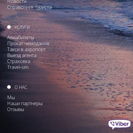
Новости
Справочник туриста
УСЛУГИ
Авиабилеты
Прокат чемоданов
Такси в аэропорт
Выезд агента
Страховка
Travel-sim
О НАС
Мы
Наши партнеры
Отзывы