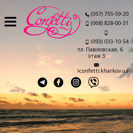
О нас
(057) 755-59-20
Отзывы
(068) 828-00-31
Мы
(093) 033-10-54
Наши партнеры
пл. Павловская, 6
Услуги
этаж 3
Авиабилеты
info@confetti.kharkov.ua
Страховка
Выезд агента
Прокат чемоданов
-->
Такси в аэропорт
Travel-sim
Страны