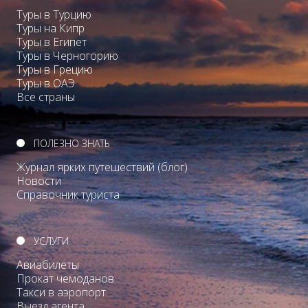
Туры в Турцию
Туры на Кипр
Туры в Египет
Туры в Черногорию
Туры в Грецию
Туры в ОАЭ
Все страны
ПОЛЕЗНО ЗНАТЬ
Журнал ярких путешествий (блог)
Новости
Справочник туриста
УСЛУГИ
Авиабилеты
Прокат чемоданов
Такси в аэропорт
Выезд агента