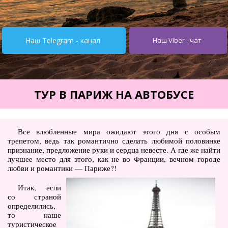
Турция от $195
Испания от 275$
Наш Telegram - канал
Наш Viber - чат
Кипр от $251
Египет от $252
Тунис от $245
ТУР В ПАРИЖ НА АВТОБУСЕ
Италия от $355
Болгария от $62
Все влюбленные мира ожидают этого дня с особым
трепетом, ведь так романтично сделать любимой половинке
ОАЭ от $345
признание, предложение руки и сердца невесте. А где же найти
лучшее место для этого, как не во Франции, вечном городе
Украина от $11
любви и романтики — Париже?!
Туры
Итак, если
со страной
Горящие туры
определились,
то наше
Автобусные туры
туристическое