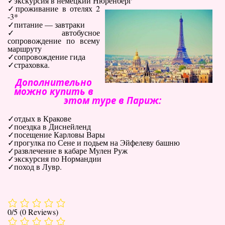
экскурсия в немецкий Нюренберг
проживание в отелях 2
-3*
питание — завтраки
автобусное
сопровождение по всему
маршруту
сопровождение гида
страховка.
Дополнительно
можно купить в
этом туре в Париж:
отдых в Кракове
поездка в Диснейленд
посещение Карловы Вары
прогулка по Сене и подьем на Эйфелеву башню
развлечение в кабаре Мулен Руж
экскурсия по Нормандии
поход в Лувр.
0/5
(0 Reviews)