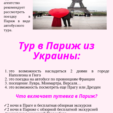
агентство
Туры по Украине
рекомендует
рассмотреть
Полезно
поездку в
Париж в виде
Журнал ярких путешествий
автобусного
(блог)
тура.
Новости
Тур в Париж из
Справочник туриста
Украины:
Контакты
это возможность насладиться 2 днями в городе
Наполеона и Гюго
это поездка на автобусе по провинциям Франции
посещение Лувра, Монмартра, Версаля…
это возможность посмотреть еще Прагу или Дрезден
Что включает путевка в Париж?
2 ночи в Праге и бесплатная обзорная экскурсия
2 ночи в Париже с обзорной бесплатной экскурсией