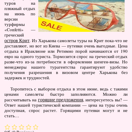
туров на
пляжный отдых
на июнь по
версии
турфирмы
«Confetti» —
греческий
остров Крит
. Из Харькова самолеты туры на Крит пока-что не
доставляют, но вот из Киева — путевки очень выгодные. Цена
отдыха в Ираклионе или Ретимно порой начинаются от 190
евро на одного туриста. Тормозится спрос на греческий отдых
разве-что из-за потребности в оформлении шенген-визы. Но
менеджеры нашего турагентства гарантируют удобство
получения разрешения в визовом центре Харькова без
задержек и трудностей.
Торопитесь с выбором отдыха в этом июне, ведь с такими
ценами самолеты быстро заполняются. Можно ли
горящие предложения
рассчитывать на
, интересуетесь вы? —
Ответ нашей туристической компании — цена на туры очень
доступная, спрос растет. Горящими путевки могут и не
стать…