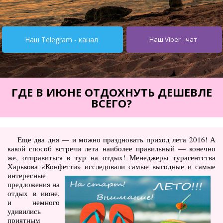
Турция от $195
Испания от 275$
Наш Telegram - канал
Наш Viber - чат
Кипр от $251
Египет от $252
Тунис от $245
ГДЕ В ИЮНЕ ОТДОХНУТЬ ДЕШЕВЛЕ
ВСЕГО?
Италия от $355
Болгария от $62
Еще два дня — и можно праздновать приход лета 2016! А
ОАЭ от $345
какой способ встречи лета наиболее правильный — конечно
же, отправиться в тур на отдых! Менеджеры турагентства
Украина от $11
Харькова «Конфетти»
исследовали самые выгодные и самые
интересные
Туры
предложения на
отдых в июне,
Горящие туры
и немного
удивились
Автобусные туры
приятным