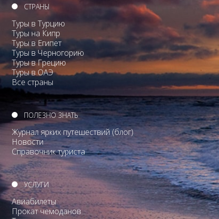
СТРАНЫ
Туры в Турцию
Туры на Кипр
Туры в Египет
Туры в Черногорию
Туры в Грецию
Туры в ОАЭ
Все страны
ПОЛЕЗНО ЗНАТЬ
Журнал ярких путешествий (блог)
Новости
Справочник туриста
УСЛУГИ
Авиабилеты
Прокат чемоданов