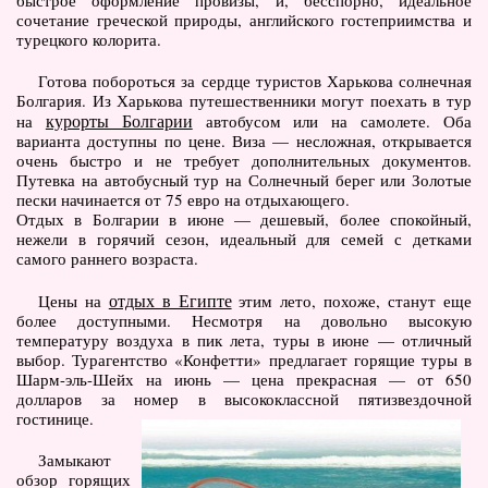
быстрое оформление провизы, и, бесспорно, идеальное
сочетание греческой природы, английского гостеприимства и
турецкого колорита.
Готова побороться за сердце туристов Харькова солнечная
Болгария. Из Харькова путешественники могут поехать в тур
курорты Болгарии
на
автобусом или на самолете. Оба
варианта доступны по цене. Виза — несложная, открывается
очень быстро и не требует дополнительных документов.
Путевка на автобусный тур на Солнечный берег или Золотые
пески начинается от 75 евро на отдыхающего.
Отдых в Болгарии в июне — дешевый, более спокойный,
нежели в горячий сезон, идеальный для семей с детками
самого раннего возраста.
отдых в Египте
Цены на
этим лето, похоже, станут еще
более доступными. Несмотря на довольно высокую
температуру воздуха в пик лета, туры в июне — отличный
выбор. Турагентство «Конфетти» предлагает горящие туры в
Шарм-эль-Шейх на июнь — цена прекрасная — от 650
долларов за номер в высококлассной пятизвездочной
гостинице.
Замыкают
обзор горящих