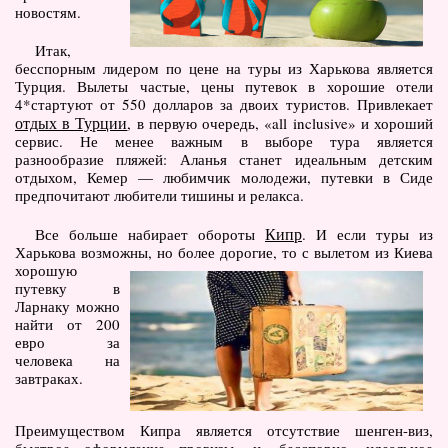
новостям.
Туры по Украине
Итак,
Полезно
бесспорным лидером по цене на туры из Харькова является
Турция. Вылеты частые, цены путевок в хорошие отели
Журнал ярких путешествий
4*стартуют от 550 долларов за двоих туристов. Привлекает
(блог)
отдых в Турции
, в первую очередь, «all inclusive» и хороший
сервис. Не менее важным в выборе тура является
Новости
разнообразие пляжей: Аланья станет идеальным детским
отдыхом, Кемер — любимчик молодежи, путевки в Сиде
Справочник туриста
предпочитают любители тишины и релакса.
Контакты
Кипр
Все больше набирает обороты
. И если туры из
Харькова возможны, но более дорогие, то с вылетом из Киева
хорошую
путевку в
Ларнаку можно
найти от 200
евро за
человека на
завтраках.
Преимуществом Кипра является отсутствие шенген-виз,