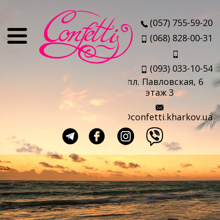
О нас
(057) 755-59-20
Отзывы
(068) 828-00-31
Мы
(093) 033-10-54
Наши партнеры
пл. Павловская, 6
Услуги
этаж 3
Авиабилеты
info@confetti.kharkov.ua
Страховка
Выезд агента
Прокат чемоданов
-->
Такси в аэропорт
Travel-sim
Страны