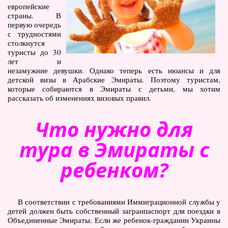
европейские
Туры по Украине
страны. В
первую очередь
Полезно
с трудностями
столкнутся
Журнал ярких путешествий
туристы до 30
(блог)
лет и
незамужние девушки. Однако теперь есть нюансы и для
Новости
детской визы в Арабские Эмираты. Поэтому туристам,
которые собираются в Эмираты с детьми, мы хотим
Справочник туриста
рассказать об изменениях визовых правил.
Контакты
Что нужно для
тура в Эмираты с
ребенком?
В соответствии с требованиями Иммиграционной службы у
детей должен быть собственный загранпаспорт для поездки в
Объединенные Эмираты. Если же ребенок-гражданин Украины