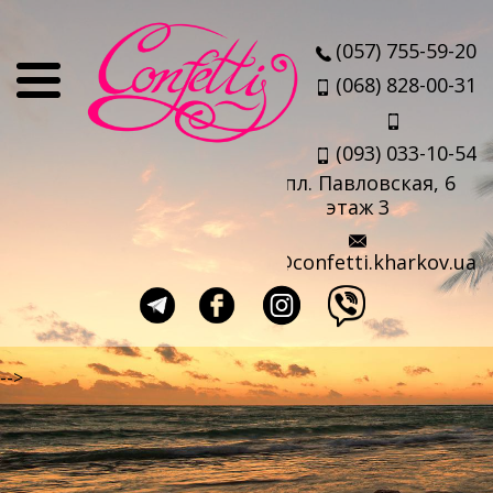
О нас
(057) 755-59-20
Отзывы
(068) 828-00-31
Мы
(093) 033-10-54
Наши партнеры
пл. Павловская, 6
Услуги
этаж 3
Авиабилеты
info@confetti.kharkov.ua
Страховка
Выезд агента
Прокат чемоданов
-->
Такси в аэропорт
Travel-sim
Страны