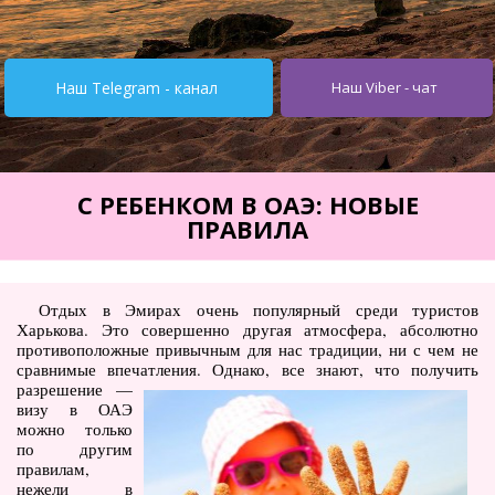
Турция от $195
Испания от 275$
Наш Telegram - канал
Наш Viber - чат
Кипр от $251
Египет от $252
Тунис от $245
С РЕБЕНКОМ В ОАЭ: НОВЫЕ
ПРАВИЛА
Италия от $355
Болгария от $62
Отдых в Эмирах очень популярный среди туристов
ОАЭ от $345
Харькова. Это совершенно другая атмосфера, абсолютно
противоположные привычным для нас традиции, ни с чем не
Украина от $11
сравнимые впечатления.
Однако, все знают, что получить
разрешение —
Туры
визу в ОАЭ
можно только
Горящие туры
по другим
правилам,
Автобусные туры
нежели в