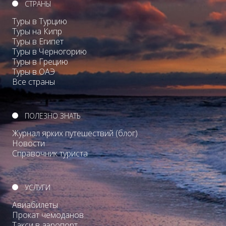
СТРАНЫ
Туры в Турцию
Туры на Кипр
Туры в Египет
Туры в Черногорию
Туры в Грецию
Туры в ОАЭ
Все страны
ПОЛЕЗНО ЗНАТЬ
Журнал ярких путешествий (блог)
Новости
Справочник туриста
УСЛУГИ
Авиабилеты
Прокат чемоданов
Такси в аэропорт