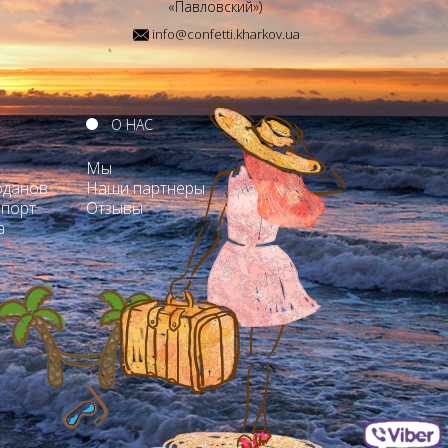
«Павловский»)
info@confetti.kharkov.ua
О НАС
Мы
оданов
Наши партнеры
опорт
Отзывы
а