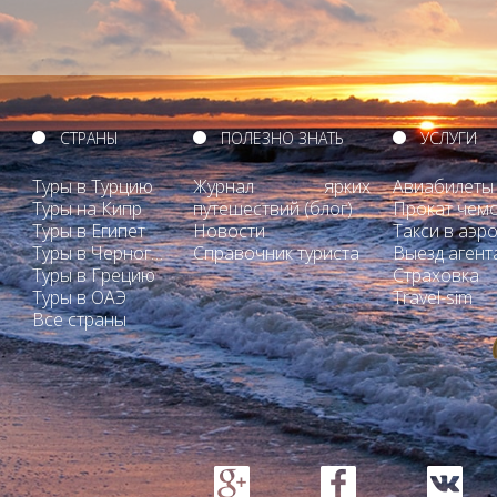
СТРАНЫ
ПОЛЕЗНО ЗНАТЬ
УСЛУГИ
Туры в Турцию
Журнал ярких
Авиабилеты
Туры на Кипр
путешествий (блог)
Прокат чем
Туры в Египет
Новости
Такси в аэр
Туры в Черногорию
Справочник туриста
Выезд агент
Туры в Грецию
Страховка
Туры в ОАЭ
Travel-sim
Все страны