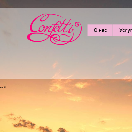
О нас
Услу
-->