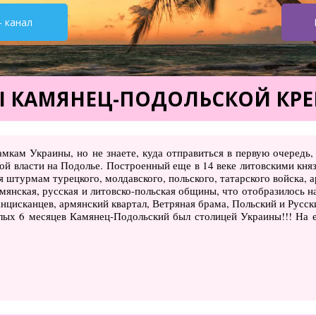
- канал
 КАМЯНЕЦ-ПОДОЛЬСКОЙ КР
амкам Украины, но не знаете, куда отправиться в первую очередь
кой власти на Подолье. Построенный еще в 14 веке литовскими кн
 штурмам турецкого, молдавского, польского, татарского войска, а
янская, русская и литовско-польская общины, что отобразилось на
анцисканцев, армянский квартал, Ветряная брама, Польский и Русск
елых 6 месяцев Камянец-Подольский был столицей Украины!!! На 