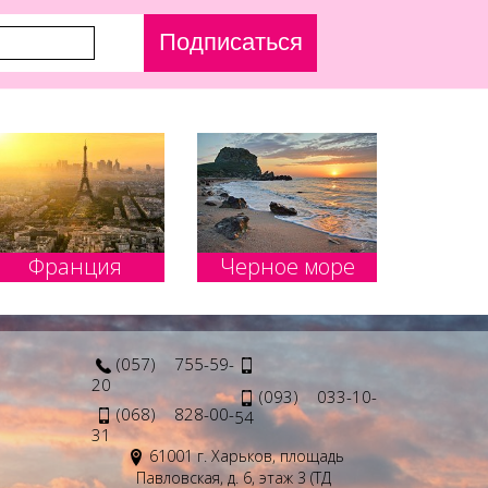
Подписаться
Франция
Черное море
(057) 755-59-
20
(093) 033-10-
(068) 828-00-
54
31
61001 г. Харьков, площадь
Павловская, д. 6, этаж 3 (ТД