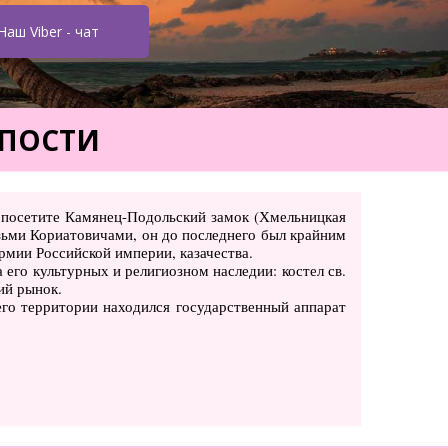
Наш Viber - чат
ЕПОСТИ
, посетите Камянец-Подольский замок (Хмельницкая
язьми Кориатовичами, он до последнего был крайним
рмии Российской империи, казачества.
 его культурных и религиозном наследии: костел св.
ий рынок.
его территории находился государственный аппарат