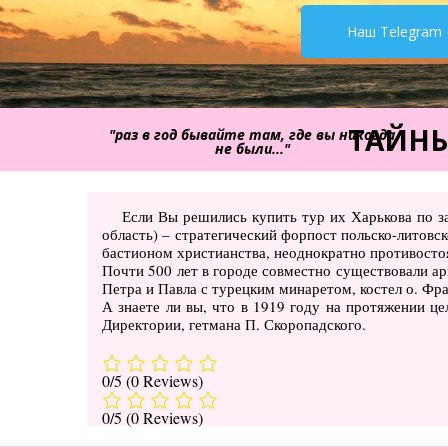
Наш Telegram 
ТАЙНЫ
"раз в год бывайте там, где вы никогда
не были..."
Если Вы решились купить тур их Харькова по з
область) – стратегический форпост польско-литовс
бастионом христианства, неоднократно противостоя
Почти 500 лет в городе совместно существовали арм
Петра и Павла с турецким минаретом, костел о. Фр
А знаете ли вы, что в 1919 году на протяжении ц
Директории, гетмана П. Скоропадского.
0/5
(0 Reviews)
0/5
(0 Reviews)