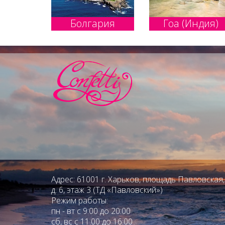
Болгария
Гоа (Индия)
Адрес: 61001 г. Харьков, площадь Павловская,
д. 6, этаж 3 (ТД «Павловский»)
Режим работы:
пн - вт с 9:00 до 20:00
сб, вс с 11:00 до 16:00