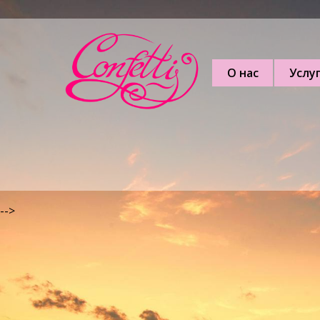
О нас
Услу
-->