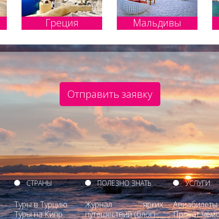
Греция
Мальдивы
Отправить заявку
СТРАНЫ
ПОЛЕЗНО ЗНАТЬ
УСЛУГИ
Туры в Турцию
Журнал ярких
Авиабилеты
Туры на Кипр
путешествий (блог)
Прокат чем