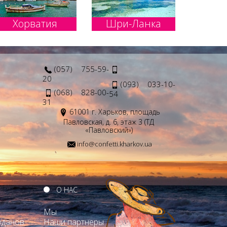
Хорватия
Шри-Ланка
(057) 755-59-
20
(093) 033-10-
(068) 828-00-
54
31
61001 г. Харьков, площадь
Павловская, д. 6, этаж 3 (ТД
«Павловский»)
info@confetti.kharkov.ua
О НАС
Мы
оданов
Наши партнеры