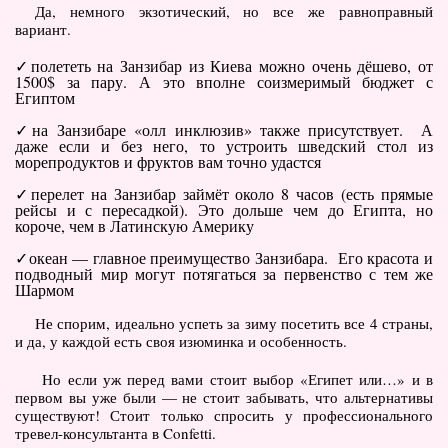
Да, немного экзотический, но все же равноправный
вариант.
полететь на Занзибар из Киева можно очень дёшево, от
1500$ за пару. А это вполне соизмеримый бюджет с
Египтом
на Занзибаре «олл инклюзив» также присутствует. А
даже если и без него, то устроить шведский стол из
морепродуктов и фруктов вам точно удастся
перелет на Занзибар займёт около 8 часов (есть прямые
рейсы и с пересадкой). Это дольше чем до Египта, но
короче, чем в Латинскую Америку
океан — главное преимущество Занзибара. Его красота и
подводный мир могут потягаться за первенство с тем же
Шармом
Не спорим, идеально успеть за зиму посетить все 4 страны,
и да, у каждой есть своя изюминка и особенность.
Но если уж перед вами стоит выбор «Египет или…» и в
первом вы уже были — не стоит забывать, что альтернативы
существуют! Стоит только спросить у профессионального
тревел-консультанта в Confetti.