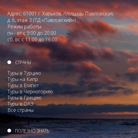
Адрес: 61001 г. Харьков, площадь Павловская,
д. 6, этаж 3 (ТД «Павловский»)
Режим работы:
пн - вт с 9:00 до 20:00
сб, вс с 11:00 до 16:00
СТРАНЫ
Туры в Турцию
Туры на Кипр
Туры в Египет
Туры в Черногорию
Туры в Грецию
Туры в ОАЭ
Все страны
ПОЛЕЗНО ЗНАТЬ