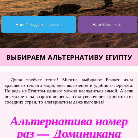
Турция от $195
Испания от 275$
Наш Telegram - канал
Наш Viber - чат
Кипр от $251
Египет от $252
Тунис от $245
ВЫБИРАЕМ АЛЬТЕРНАТИВУ ЕГИПТУ
Италия от $355
Болгария от $62
Душа требует тепла! Многие выбирают Египет из-за
красивого тёплого моря, «все включено» и удобного перелёта.
ОАЭ от $345
Но ведь не Египтом единым можно насладиться зимой. А если
посмотреть на возросшие цены, из-за увеличения турпотока из
Украина от $11
соседних стран, то альтернативы даже выгоднее!
Туры
Альтернатива номер
Горящие туры
раз — Доминикана
Автобусные туры