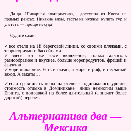
Туры по Украине
Да-да. Шикарная альтернатива, доступна из Киева на
Полезно
прямых рейсах. Никакие визы, тесты не нужны: купить тур и
улететь — проще некуда!
Журнал ярких путешествий
(блог)
Судите сами, —
Новости
все отели на 1й береговой линии, со своими пляжами, с
территориями и бассейнами
Справочник туриста
здесь тот же «все включено», только алкоголь
разнообразнее и вкуснее, больше морепродуктов, фрешей и
фруктов
Контакты
море шикарное. Есть и океан, и море, и риф, и песчаный
заход. А закаты…
если сравнивать цены на отели +- одинакового уровня,
стоимость отдыха в Доминикане лишь немногим выше
Египта, с поправкой на более длительный (а значит более
дорогой) перелет.
Альтернатива два —
Мексика