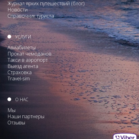
Журнал ярких путешествий (блог)
Новости
Справочник туриста
УСЛУГИ
Авиабилеты
Прокат чемоданов
Такси в аэропорт
Выезд агента
Страховка
Travel-sim
О НАС
Мы
Наши партнеры
Отзывы