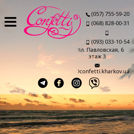
О нас
(057) 755-59-20
Отзывы
(068) 828-00-31
Мы
(093) 033-10-54
Наши партнеры
пл. Павловская, 6
Услуги
этаж 3
Авиабилеты
info@confetti.kharkov.ua
Страховка
Выезд агента
Прокат чемоданов
-->
Такси в аэропорт
Travel-sim
Страны