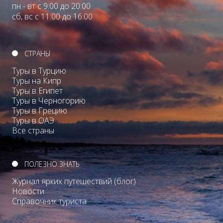
пн - вт с 9:00 до 20:00
сб, вс с 11:00 до 16:00
СТРАНЫ
Туры в Турцию
Туры на Кипр
Туры в Египет
Туры в Черногорию
Туры в Грецию
Туры в ОАЭ
Все страны
ПОЛЕЗНО ЗНАТЬ
Журнал ярких путешествий (блог)
Новости
Справочник туриста