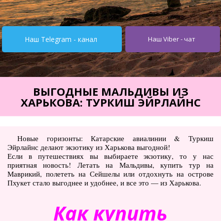
Турция от $195
Испания от 275$
Наш Telegram - канал
Наш Viber - чат
Кипр от $251
Египет от $252
Тунис от $245
ВЫГОДНЫЕ МАЛЬДИВЫ ИЗ
ХАРЬКОВА: ТУРКИШ ЭЙРЛАЙНС
Италия от $355
Болгария от $62
Новые горизонты: Катарские авиалинии & Туркиш
ОАЭ от $345
Эйрлайнс делают экзотику из Харькова выгодной!
Если в путешествиях вы выбираете экзотику, то у нас
Украина от $11
приятная новость! Летать на Мальдивы, купить тур на
Маврикий, полететь на Сейшелы или отдохнуть на острове
Туры
Пхукет стало выгоднее и удобнее, и все это — из Харькова.
Горящие туры
Как купить
Автобусные туры