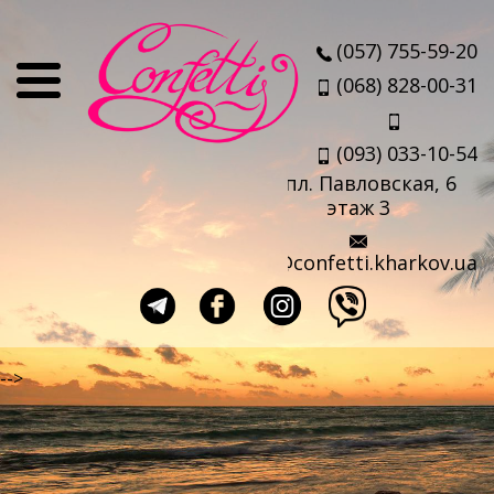
О нас
(057) 755-59-20
Отзывы
(068) 828-00-31
Мы
(093) 033-10-54
Наши партнеры
пл. Павловская, 6
Услуги
этаж 3
Авиабилеты
info@confetti.kharkov.ua
Страховка
Выезд агента
Прокат чемоданов
-->
Такси в аэропорт
Travel-sim
Страны