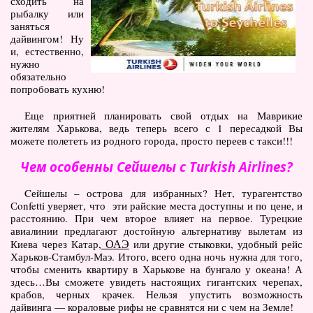
сходить на
рыбалку или
заняться
дайвингом! Ну
и, естественно,
нужно
обязательно
попробовать кухню!
Еще приятней планировать свой отдых на Маврикие
жителям Харькова, ведь теперь всего с 1 пересадкой Вы
можете полететь из родного города, просто переев с такси!!!
Чем особенны Сейшелы с Turkish Airlines?
Cейшелы – острова для избранных? Нет, турагентство
Сonfetti уверяет, что эти райские места доступны и по цене, и
расстоянию. При чем второе влияет на первое. Турецкие
авиалинии предлагают достойную альтернативу вылетам из
ОАЭ
Киева через Катар,
или другие стыковки, удобный рейс
Харьков-Стамбул-Маэ. Итого, всего одна ночь нужна для того,
чтобы сменить квартиру в Харькове на бунгало у океана! А
здесь…Вы сможете увидеть настоящих гигантских черепах,
крабов, черных крачек. Нельзя упустить возможность
дайвинга — кораловые рифы не сравнятся ни с чем на Земле!