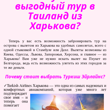
выгодный тур в
Туры по Украине
Таиланд из
Полезно
Харькова?
Журнал ярких путешествий
(блог)
Новости
Теперь у вас есть возможность забронировать тур на
Справочник туриста
острова с вылетом из Харькова на удобных самолетах, всего с
одной стыковкой в Стамбуле или Дахе. Вылеты возможны из
Киева, Одессы, Львова, Запорожья, Херсона, и главное — из
Контакты
Харькова! Вам уже не нужно искать вылет на Пхукет из
Белгорода, ведь есть возможность улететь из этих городов за
те же деньги.
Почему стоит выбрать Туркиш Эйрлайнс?
Turkish Airlines Харькова — это одна из самых надежных и
комфортных авиакомпаний, которая уже много
лет
подтверждает
свое имя – и
теперь она
помогает