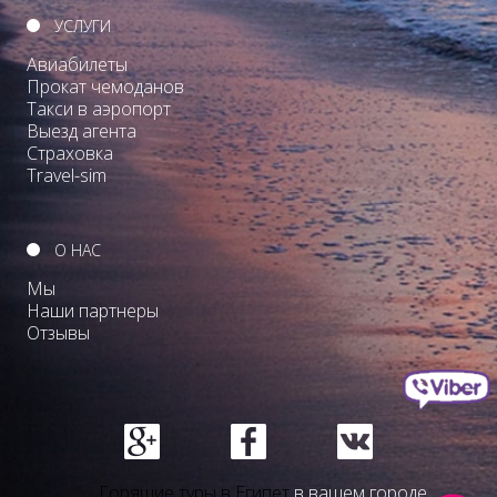
УСЛУГИ
Авиабилеты
Прокат чемоданов
Такси в аэропорт
Выезд агента
Страховка
Travel-sim
О НАС
Мы
Наши партнеры
Отзывы
Горящие туры в Египет
в вашем городе