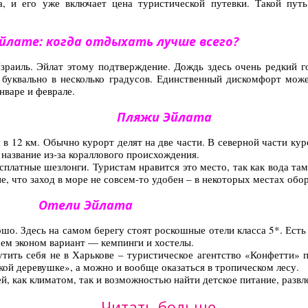
а, и его уже включает цена туристической путевки. Такой пут
Эйлате: когда отдыхать лучше всего?
Израиль. Эйлат этому подтверждение. Дождь здесь очень редкий г
 буквально в несколько градусов. Единственный дискомфорт може
нваре и феврале.
Пляжи Эйлата
 в 12 км. Обычно курорт делят на две части. В северной части ку
 название из-за кораллового происхождения.
платные шезлонги. Туристам нравится это место, так как вода там
е, что заход в море не совсем-то удобен – в некоторых местах об
Отели Эйлата
шо. Здесь на самом берегу стоят роскошные отели класса 5*. Есть 
сем эконом вариант — кемпинги и хостелы.
тить себя не в Харькове – туристическое агентство «Конфетти» п
кой деревушке», а можно и вообще оказаться в тропическом лесу.
, как климатом, так и возможностью найти детское питание, развл
Читать больше...
Куда сходить и что посмотреть в Эйлате?