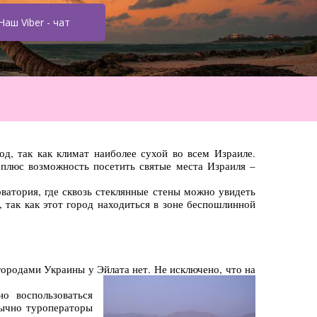
Наш Viber - чат
д, так как климат наиболее сухой во всем Израиле.
е плюс возможность посетить святые места Израиля –
атория, где сквозь стеклянные стены можно увидеть
так как этот город находиться в зоне беспошлинной
городами Украины у Эйлата нет. Не исключено, что на
о воспользоваться
бычно туроператоры