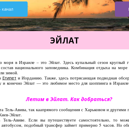
- канал
ЭЙЛАТ
моря в Израиле – это Эйлат. Здесь купальный сезон круглый го
в состав национального заповедника. Комбинация отдыха на мор
ли зимой.
 в
Египет
и Иорданию. Также, здесь потрясающая подводная обсерв
 и конечно Эйлат — это любимое место для шоппинга в Израиле, 
Летим в Эйлат. Как добраться?
та Тель-Авива, так каапрямого сообщения с Харьковом и другими 
Киев-Эйлат.
 Тель-Авиве. Если вы путешествуете самостоятельно, то можн
 автобусом, подобный трансфер займет примерно 5 часов. Но о