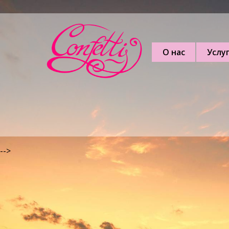
О нас
Услу
-->