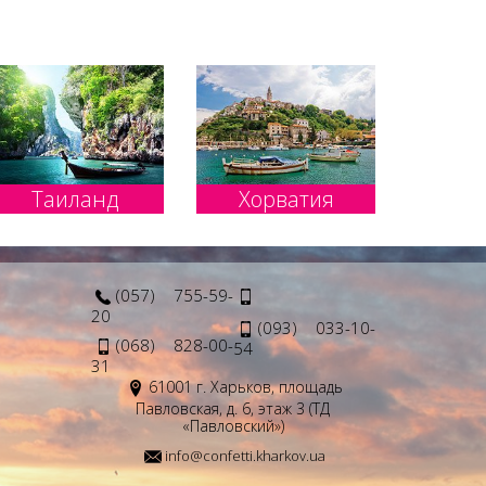
 все: заповедники, исторические памятники, парки,
ли Иордании, посетить древний город Петра. Не менее
льше всего удивляют туристов Харькова хищные птицы.
Хайбар.
моря. Изучить подводный мир предлагают в подводной
Таиланд
Хорватия
 любого возраста,
верхность.
А еще отправиться
 дома взять камеру
(057) 755-59-
20
(093) 033-10-
пециальные тропинки и места для скалолазания или
(068) 828-00-
54
31
61001 г. Харьков, площадь
, которые продаются здесь, не облагаются налогом и
Павловская, д. 6, этаж 3 (ТД
«Павловский»)
ве?
info@confetti.kharkov.ua
добираться – всего 2 часа на самолете — и вы уже в