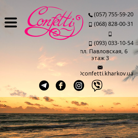
О нас
(057) 755-59-20
Отзывы
(068) 828-00-31
Мы
(093) 033-10-54
Наши партнеры
пл. Павловская, 6
Услуги
этаж 3
Авиабилеты
info@confetti.kharkov.ua
Страховка
Выезд агента
Прокат чемоданов
-->
Такси в аэропорт
Travel-sim
Страны