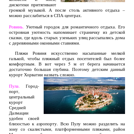
дискотеки притягивают
громкой музыкой. А после столь активного отдыха –
можно расслабиться в СПА-центрах.
Ровинь.
Уютный городок для романтичного отдыха. Его
островная уютность напоминает страничку из детской
сказки, где вдоль старых узеньких улиц рассыпались дома
с деревянными оконными ставнями.
Пляжи Ровиня искусственно насыпанные мелкой
галькой, чтобы пляжный отдых посетителей был более
комфортным. В вот через 5 м от берега начинается
достаточно большая глубина. Поэтому детским данный
курорт Хорватии назвать сложно.
Пула.
Город-
порт,
центральный
курорт
Средней
Далмации
удобен своей
близостью к аэропорту. Всю Пулу можно разделить на
зону со скалистыми, платформенными пляжами, район