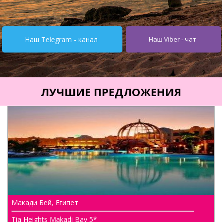
Турция от $195
Испания от 275$
Наш Telegram - канал
Наш Viber - чат
Кипр от $251
Египет от $252
Тунис от $245
ЛУЧШИЕ ПРЕДЛОЖЕНИЯ
Италия от $355
Болгария от $62
ОАЭ от $345
Украина от $11
Туры
Горящие туры
Макади Бей, Египет
Автобусные туры
Tia Heights Makadi Bay 5*