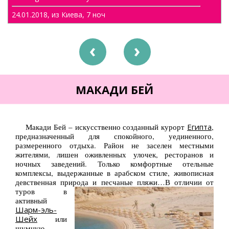
Туры по Украине
24.01.2018, из Киева, 7 ноч
Полезно
Журнал ярких путешествий
prev
next
(блог)
Новости
МАКАДИ БЕЙ
Справочник туриста
Контакты
Макади Бей – искусственно созданный курорт
Египта
,
предназначенный для спокойного, уединенного,
размеренного отдыха. Район не заселен местными
жителями, лишен оживленных улочек, ресторанов и
ночных заведений. Только комфортные отельные
комплексы, выдержанные в арабском стиле, живописная
девственная природа и песчаные пляжи…
В отличии от
туров в
активный
Шарм-эль-
Шейх
или
шумную