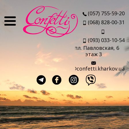
О нас
(057) 755-59-20
Отзывы
(068) 828-00-31
Мы
(093) 033-10-54
Наши партнеры
пл. Павловская, 6
Услуги
этаж 3
Авиабилеты
info@confetti.kharkov.ua
Страховка
Выезд агента
Прокат чемоданов
-->
Такси в аэропорт
Travel-sim
Страны