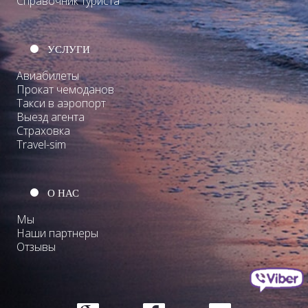
Справочник туриста
УСЛУГИ
Авиабилеты
Прокат чемоданов
Такси в аэропорт
Выезд агента
Страховка
Travel-sim
О НАС
Мы
Наши партнеры
Отзывы