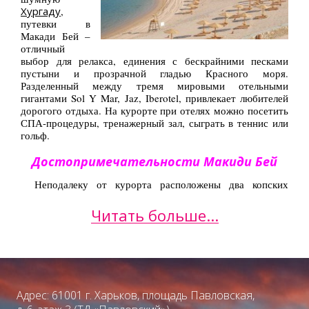
Хургаду
,
путевки в
Макади Бей –
отличный
выбор для релакса, единения с бескрайними песками
пустыни и прозрачной гладью Красного моря.
Разделенный между тремя мировыми отельными
гигантами Sol Y Mar, Jaz, Iberotel, привлекает любителей
дорогого отдыха. На курорте при отелях можно посетить
СПА-процедуры, тренажерный зал, сыграть в теннис или
гольф.
Достопримечательности Макиди Бей
Неподалеку от курорта расположены два копских
монастыря св. Павла и св. Анатолия, ставших открытием
для интересующихся религией.
Читать больше...
Недавно открывшийся в самом центре торговый центр
Сук-Макади станет хорошим развлечением.
Восточные
магазины
кишат
баночками с
Адрес: 61001 г. Харьков, площадь Павловская,
эфирными