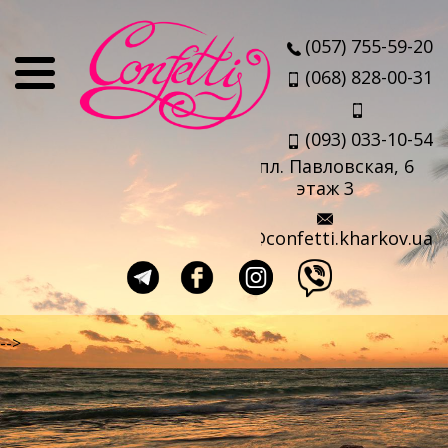
О нас
(057) 755-59-20
Отзывы
(068) 828-00-31
Мы
(093) 033-10-54
Наши партнеры
пл. Павловская, 6
Услуги
этаж 3
Авиабилеты
info@confetti.kharkov.ua
Страховка
Выезд агента
Прокат чемоданов
-->
Такси в аэропорт
Travel-sim
Страны