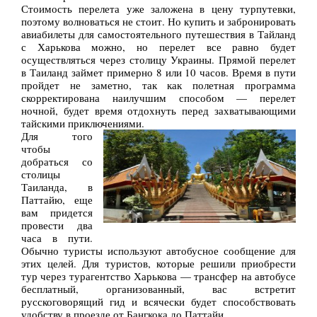
Стоимость перелета уже заложена в цену турпутевки,
поэтому волноваться не стоит. Но купить и забронировать
авиабилеты для самостоятельного путешествия в Тайланд
с Харькова можно, но перелет все равно будет
осуществляться через столицу Украины. Прямой перелет
в Таиланд займет примерно 8 или 10 часов. Время в пути
пройдет не заметно, так как полетная программа
скорректирована наилучшим способом — перелет
ночной, будет время отдохнуть перед захватывающими
тайскими приключениями.
Для того
чтобы
добраться со
столицы
Таиланда, в
Паттайю, еще
вам придется
провести два
часа в пути.
Обычно туристы используют автобусное сообщение для
этих целей. Для туристов, которые решили приобрести
тур через турагентство Харькова — трансфер на автобусе
бесплатный, организованный, вас встретит
русскоговорящий гид и всячески будет способствовать
удобству в проезде от Бангкока до Паттайи.