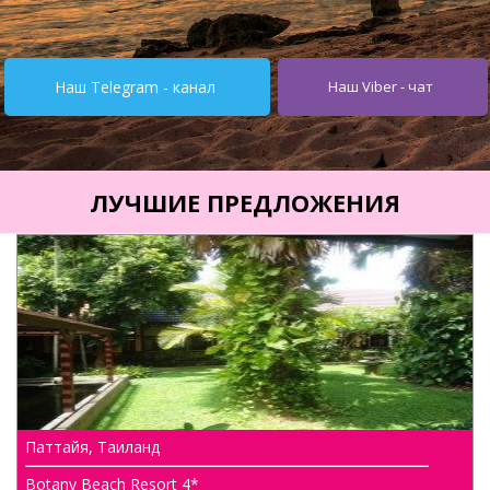
Турция от $195
Испания от 275$
Наш Telegram - канал
Наш Viber - чат
Кипр от $251
Египет от $252
Тунис от $245
ЛУЧШИЕ ПРЕДЛОЖЕНИЯ
Италия от $355
Болгария от $62
ОАЭ от $345
Украина от $11
Туры
Горящие туры
Паттайя, Таиланд
Автобусные туры
Botany Beach Resort 4*