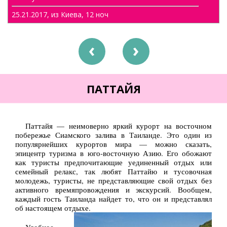
Туры по Украине
25.21.2017, из Киева, 12 ноч
Полезно
Журнал ярких путешествий
prev
next
(блог)
Новости
ПАТТАЙЯ
Справочник туриста
Контакты
Паттайя — неимоверно яркий курорт на восточном
побережье Сиамского залива в Таиланде. Это один из
популярнейших курортов мира — можно сказать,
эпицентр туризма в юго-восточную Азию. Его обожают
как туристы предпочитающие уединенный отдых или
семейный релакс, так любят Паттайю и тусовочная
молодежь, туристы, не представляющие свой отдых без
активного времяпровождения и экскурсий. Вообщем,
каждый гость Таиланда найдет то, что он и представлял
об настоящем отдыхе.