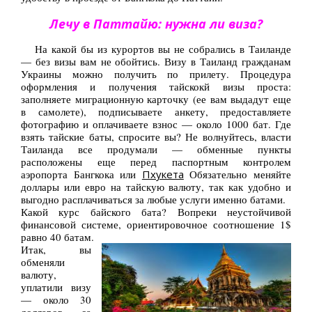
Лечу в Паттайю: нужна ли виза?
На какой бы из курортов вы не собрались в Таиланде
— без визы вам не обойтись. Визу в Таиланд гражданам
Украины можно получить по прилету. Процедура
оформления и получения тайскокй визы проста:
заполняете миграционную карточку (ее вам выдадут еще
в самолете), подписываете анкету, предоставляете
фотографию и оплачиваете взнос — около 1000 бат. Где
взять тайские баты, спросите вы? Не волнуйтесь, власти
Таиланда все продумали — обменные пункты
расположены еще перед паспортным контролем
аэропорта Бангкока или
Пхукета
Обязательно меняйте
доллары или евро на тайскую валюту, так как удобно и
выгодно расплачиваться за любые услуги именно батами.
Какой курс байского бата? Вопреки неустойчивой
финансовой системе, ориентировочное соотношение 1$
равно 40 батам.
Итак, вы
обменяли
валюту,
уплатили визу
— около 30