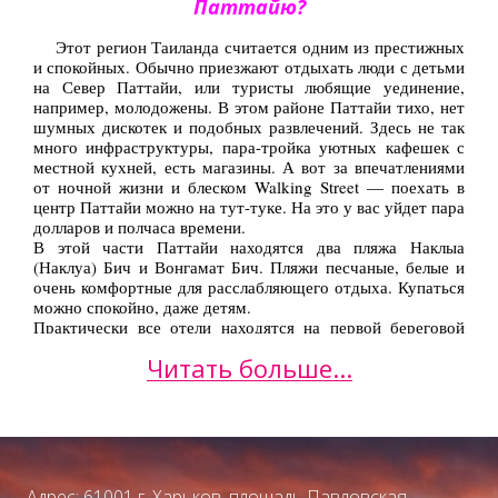
Паттайю?
Этот регион Таиланда считается одним из престижных
и спокойных. Обычно приезжают отдыхать люди с детьми
на Север Паттайи, или туристы любящие уединение,
например, молодожены. В этом районе Паттайи тихо, нет
шумных дискотек и подобных развлечений. Здесь не так
много инфраструктуры, пара-тройка уютных кафешек с
местной кухней, есть магазины. А вот за впечатлениями
от ночной жизни и блеском Walking Street — поехать в
центр Паттайи можно на тут-туке. На это у вас уйдет пара
долларов и полчаса времени.
В этой части Паттайи находятся два пляжа Наклыа
(Наклуа) Бич и Вонгамат Бич. Пляжи песчаные, белые и
очень комфортные для расслабляющего отдыха. Купаться
можно спокойно, даже детям.
Практически все отели находятся на первой береговой
линии у моря и ниже чем четыре звезды отелей вам здесь
Читать больше...
не найти. Номера все хорошо обустроены и сами
гостиницы соответствуют атмосфере Северной Паттайи
— это тишина и комфорт.
2. Центральная Паттайя: эпицентр
жизни всего Таиланда
Адрес: 61001 г. Харьков, площадь Павловская,