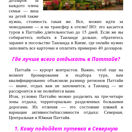
долларов за
каждого члена
семьи — виза
на детей также
нужна, стоимость такая же. Все, можно идти за
чемоданами — и на трансфер к отелю! НО: это касается
туров в Паттайю длительностью до 15 дней. Если же вы
собираетесь побыть в Таиланде дольше, обратитесь
заранее в посольство Таиланда в Киеве, где онлайн нужно
заполнить все карточки и оплатить примерно 40 долларов.
Где лучше всего отдыхать в Паттайе?
Паттайя — курорт контрастов. Важно, чтоб еще на
момент бронирования и подбора тура, вам
квалифицированно объяснили разницу регионов Паттайи
— иначе, отдых вам не запомнится, а Таиланд — не
расскроится и не полюбится вами.
Итак, условно Паттайю можно разделить на три-четыре
зоны отдыха, территориально разделенных большими
дорогами. Их отличия — это состояние пляжей и
вариации активности/пассивности отдыха: Северная,
Центральная и Южная Паттайя.
1. Кому подойдет путевка в Северную