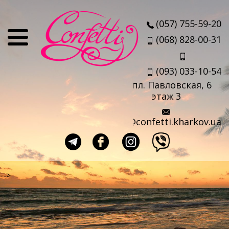
О нас
(057) 755-59-20
Отзывы
(068) 828-00-31
Мы
(093) 033-10-54
Наши партнеры
пл. Павловская, 6
Услуги
этаж 3
Авиабилеты
info@confetti.kharkov.ua
Страховка
Выезд агента
Прокат чемоданов
-->
Такси в аэропорт
Travel-sim
Страны