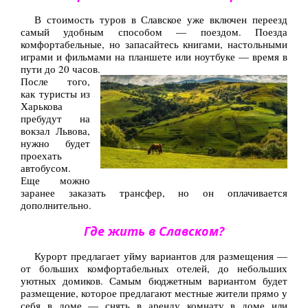
Туры по Украине
В стоимость туров в Славское уже включен переезд
самый удобным способом — поездом. Поезда
Полезно
комфортабельные, но запасайтесь книгами, настольными
играми и фильмами на планшете или ноутбуке — время в
Журнал ярких путешествий
пути до 20 часов.
(блог)
После того,
как туристы из
Новости
Харькова
пребудут на
Справочник туриста
вокзал Львова,
нужно будет
Контакты
проехать
автобусом.
Еще можно
заранее заказать трансфер, но он оплачивается
дополнительно.
Где жить в Славском?
Курорт предлагает уйму вариантов для размещения —
от больших комфортабельных отелей, до небольших
уютных домиков. Самым бюджетным вариантом будет
размещение, которое предлагают местные жители прямо у
себя в доме — снять в аренду комнату в доме или