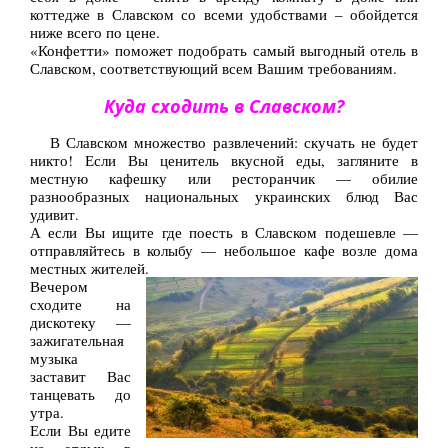
коттедже в Славском со всеми удобствами – обойдется
ниже всего по цене.
«Конфетти» поможет подобрать самый выгодный отель в
Славском, соответствующий всем Вашим требованиям.
Куда сходить в Славском?
В Славском множество развлечений: скучать не будет
никто! Если Вы ценитель вкусной еды, загляните в
местную кафешку или ресторанчик — обилие
разнообразных национальных украинских блюд Вас
удивит.
А если Вы ищите где поесть в Славском подешевле —
отправляйтесь в колыбу — небольшое кафе возле дома
местных жителей.
Вечером
сходите на
дискотеку —
зажигательная
музыка
заставит Вас
танцевать до
утра.
Если Вы едите