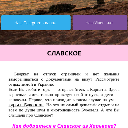
Турция от $195
Испания от 275$
Наш Telegram - канал
Наш Viber - чат
Кипр от $251
Египет от $252
Тунис от $245
СЛАВСКОЕ
Италия от $355
Болгария от $62
Бюджет на отпуск ограничен и нет желания
заморачиваться с документами на визу? Рассмотрите
ОАЭ от $345
отдых зимой в Украине.
Если Вы любите горы — отправляйтесь в Карпаты. Здесь
Украина от $11
взрослые замечательно проведут свой отпуск, а дети —
каникулы. Первое, что приходит в таком случае на ум —
Туры
туры в Буковель
. Но это не самый дешевый отдых и не
всем по душе шум и многолюдность Буковеля. А что Вы
Горящие туры
слышали про Славское?
Автобусные туры
Как добраться в Славское из Харькова?