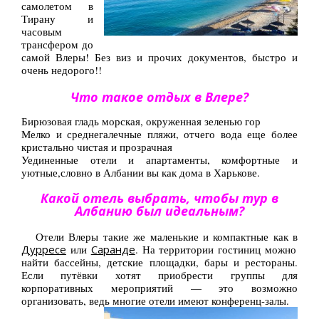
самолетом в
Туры по Украине
Тирану и
часовым
Полезно
трансфером до
самой Влеры! Без виз и прочих документов, быстро и
Журнал ярких путешествий
очень недорого!!
(блог)
Что такое отдых в Влере?
Новости
Бирюзовая гладь морская, окруженная зеленью гор
Справочник туриста
Мелко и среднегалечные пляжи, отчего вода еще более
кристально чистая и прозрачная
Контакты
Уединенные отели и апартаменты, комфортные и
уютные,словно в Албании вы как дома в Харькове.
Какой отель выбрать, чтобы тур в
Албанию был идеальным?
Отели Влеры такие же маленькие и компактные как в
Дурресе
или
Саранде
. На территории гостиниц можно
найти бассейны, детские площадки, бары и рестораны.
Если путёвки хотят приобрести группы для
корпоративных мероприятий — это возможно
организовать, ведь многие отели имеют конференц-залы.