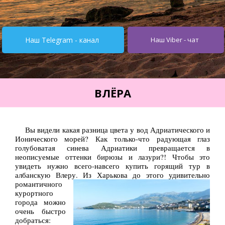
Турция от $195
Испания от 275$
Наш Telegram - канал
Наш Viber - чат
Кипр от $251
Египет от $252
Тунис от $245
ВЛЁРА
Италия от $355
Болгария от $62
Вы видели какая разница цвета у вод Адриатического и
Ионического морей? Как только-что радующая глаз
ОАЭ от $345
голубоватая синева Адриатики превращается в
неописуемые оттенки бирюзы и лазури?! Чтобы это
Украина от $11
увидеть нужно всего-навсего купить горящий тур в
албанскую Влеру.
Из Харькова до этого удивительно
Туры
романтичного
курортного
Горящие туры
города можно
очень быстро
Автобусные туры
добраться: