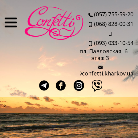
О нас
(057) 755-59-20
Отзывы
(068) 828-00-31
Мы
(093) 033-10-54
Наши партнеры
пл. Павловская, 6
Услуги
этаж 3
Авиабилеты
info@confetti.kharkov.ua
Страховка
Выезд агента
Прокат чемоданов
-->
Такси в аэропорт
Travel-sim
Страны