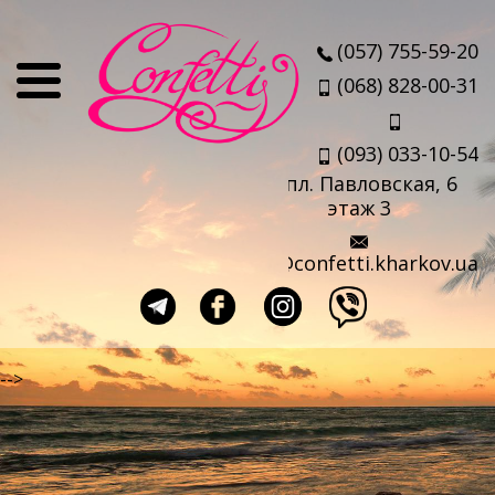
О нас
(057) 755-59-20
Отзывы
(068) 828-00-31
Мы
(093) 033-10-54
Наши партнеры
пл. Павловская, 6
Услуги
этаж 3
Авиабилеты
info@confetti.kharkov.ua
Страховка
Выезд агента
Прокат чемоданов
-->
Такси в аэропорт
Travel-sim
Страны