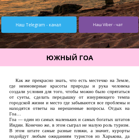
Турция от $195
Испания от 275$
Наш Telegram - канал
Наш Viber - чат
Кипр от $251
Египет от $252
Тунис от $245
ЮЖНЫЙ ГОА
Италия от $355
Болгария от $62
Как же прекрасно знать, что есть местечко на Земле,
где неимоверные красоты природы и рука человека
ОАЭ от $345
создали условия для того, чтобы можно было спрятаться
от суеты, сделать передышку от изнуряющего темпа
Украина от $11
городской жизни и место где забываются все проблемы и
находятся ответы на нерешенные вопросы. Отдых на
Туры
Гоа…
Гоа — один из самых маленьких и самых богатых штатов
Горящие туры
Индии. Конечно же, в этом сыграл не малую роль туризм.
В этом штате самые разные пляжи, а значит, курорты
Автобусные туры
подойдут любым ожиданиям туристов из Харькова, да