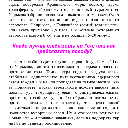
вдоль побережья Аравийского моря, поэтому время
трансфера к выбранному отелю, который турагентство
Харькова забронировало вам и включило в турпакет, будет
зависеть от того, насколько отдален ваш пляж от
аэропорта. Например, к Галджибаге (самый южный пляж
Гоа) ехать примерно 2,5 часа, а к Богмало, который от
аэропорта всего в 8 км, ехать не больше 15-20 минут.
Когда лучше отдыхать на Гоа: или как
предсказать погоду?
За что любят туристы купить горящий тур Южный Гоа
из Харькова, так это за возможность отдыхать здесь на
протяжении года. Температура воды и воздуха всегда
стабильна, единственное путешественников сдерживает
сезон дождей. Он на Гоа припадает на летние месяцы. Как
вы понимаете, пускай вероятность дождей высока, зато
цена на туры и горящие путевки – очень привлекательная,
просто при выборе тура в Гоа обращают внимание на
прогноз погоды. Стоит отметить, что цены зимой
значительно поднимаются, так как считается, что
начинается курортный сезон. Ну а стоимость отдыха на
Новый Год – и подавно завышена, если на подбирать тур
на Гоа по раннему бронированию.