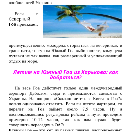
вообще, всей Украины.
Туры по Украине
Если в
Полезно
Северный
Гоа
приезжает,
Журнал ярких путешествий
(блог)
Новости
преимущественно, молодежь оторваться на вечеринках и
транс-пати, то тур на Южный Гоа выбирают те, кому цена
Справочник туриста
путевки не так важна, как размеренный и успокаивающий
отдых на море.
Контакты
Летим на Южный Гоа из Харькова: как
добраться?
На весь Гоа действует только один международный
аэропорт Даболим, сюда и приземляются самолеты с
Украины. На вопрос: «Сколько лететь с Киева в Гоа?»
нельзя однозначно ответить. Если вы летите чартером, то
перелет на Гоа займет около 7,5 часов. Ну а
воспользовавшись регулярным рейсом в пути проведете
примерно 10-12 часов, так как вам нужно будет
совершить пересадку в ОАЭ.
Южный Гоа — это сет из разных пляжей, расположенных