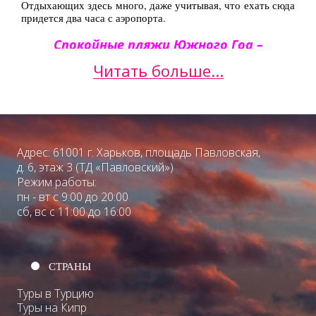
Отдыхающих здесь много, даже учитывая, что ехать сюда
придется два часа с аэропорта.
Спокойные пляжи Южного Гоа –
нирвана…
Читать больше...
Если вы относитесь к категории туристов, которым
важен покой, расслабленный неторопливый отдых на
побережье, отсутствие толпы молодых и спортивных
людей – выбирайте путевку на Южное Гоа внимательнее.
1.
Бенаулим
— один из посещаемых пляжей, находится
он южнее Кольвы, но отличается он него кардинально.
Адрес: 61001 г. Харьков, площадь Павловская,
Курорт предлагает хороший выбор отелей. Если вы
д. 6, этаж 3 (ТД «Павловский»)
собираетесь с семьей на Гоа, Бенаулим один из лучших
Режим работы:
вариантов. Все коттеджи и отели 4-5* расположились
близко к береу на первой береговой.
пн - вт с 9:00 до 20:00
2.
Варка
.
сб, вс с 11:00 до 16:00
Пляж для тех,
кто решает
купить путевку
на роскошный
СТРАНЫ
отдых с
первоклассным
Туры в Турцию
сервисом и
Туры на Кипр
отелями, разбросанными по десятикилометровому