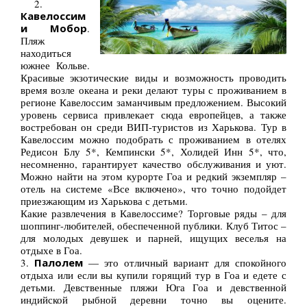
2.
Кавелоссим
и Мобор
.
Пляж
находиться
южнее Кольве.
Красивые экзотические виды и возможность проводить
время возле океана и реки делают туры с проживанием в
регионе Кавелоссим заманчивым предложением. Высокий
уровень сервиса привлекает сюда европейцев, а также
востребован он среди ВИП-туристов из Харькова. Тур в
Кавелоссим можно подобрать с проживанием в отелях
Редисон Блу 5*, Кемпински 5*, Холидей Инн 5*, что,
несомненно, гарантирует качество обслуживания и уют.
Можно найти на этом курорте Гоа и редкий экземпляр –
отель на системе «Все включено», что точно подойдет
приезжающим из Харькова с детьми.
Какие развлечения в Кавелоссиме? Торговые ряды – для
шоппинг-любителей, обеспеченной публики. Клуб Титос –
для молодых девушек и парней, ищущих веселья на
отдыхе в Гоа.
3.
Палолем
— это отличный вариант для спокойного
отдыха или если вы купили горящий тур в Гоа и едете с
детьми. Девственные пляжи Юга Гоа и девственной
индийской рыбной деревни точно вы оцените.