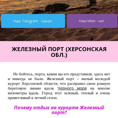
Турция от $195
Испания от 275$
Наш Telegram - канал
Наш Viber - чат
Кипр от $251
Египет от $252
Тунис от $245
ЖЕЛЕЗНЫЙ ПОРТ (ХЕРСОНСКАЯ
ОБЛ.)
Италия от $355
Болгария от $62
Не бойтесь, порта, каким вы его представили, здесь нет
ОАЭ от $345
и никогда не было. Железный порт – милый молодой
курорт Херсонской области, что расправил свою ровную
Украина от $11
береговую линию вдоль
Черного моря
на многие
километры вдаль. Город этот зеленый, теплый и очень
Туры
приветливый в летний сезон.
Горящие туры
Почему отдых на курорте Железный
порт?
Автобусные туры