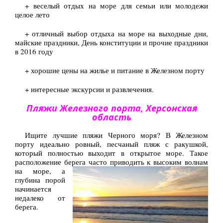
+ веселый отдых на море для семьи или молодежи
Туры по Украине
целое лето
Полезно
+ отличный выбор отдыха на море на выходные дни,
майские праздники, День конституции и прочие праздники
Журнал ярких путешествий
в 2016 году
(блог)
+ хорошие цены на жилье и питание в Железном порту
Новости
+ интересные экскурсии и развлечения.
Справочник туриста
Пляжи Железного порта, Херсонская
Контакты
область
Ищите лучшие пляжи Черного моря? В Железном
порту идеально ровный, песчаный пляж с ракушкой,
который полностью выходит в открытое море. Такое
расположение берега часто приводить к
высоким волнам
на море, а
глубина порой
начинается
недалеко от
берега.