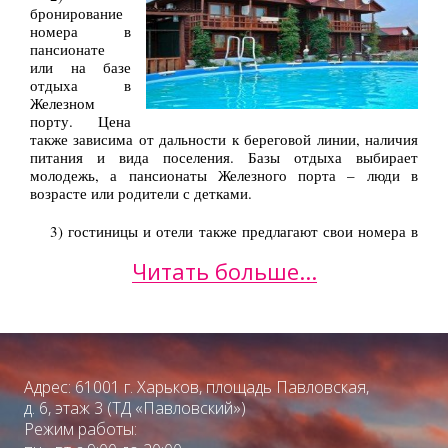
бронирование
номера в
пансионате
или на базе
отдыха в
Железном
порту. Цена
также зависима от дальности к береговой линии, наличия
питания и вида поселения. Базы отдыха выбирает
молодежь, а пансионаты Железного порта – люди в
возрасте или родители с детками.
3) гостиницы и отели также предлагают свои номера в
Железном порту, а ТА «Конфетти» быстро может
Читать больше...
забронировать желаемый номер по дешевой цене.
Куда сходить и что посмотреть в
Железном порту, Херсонской области
Курортный поселок не сможет гордиться архитектурой
или великими достопримечательностями своего края,
Адрес: 61001 г. Харьков, площадь Павловская,
однако избравшим отдых на море в Железном порту
д. 6, этаж 3 (ТД «Павловский»)
скучать не придется. К услугам туристов здесь
Режим работы:
подобраны самые интересные объекты для экскурсий.