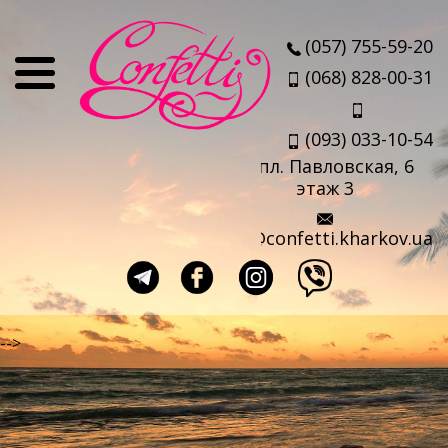
О нас
(057) 755-59-20
Отзывы
(068) 828-00-31
Мы
(093) 033-10-54
Наши партнеры
пл. Павловская, 6
Услуги
этаж 3
Авиабилеты
info@confetti.kharkov.ua
Страховка
Выезд агента
Прокат чемоданов
-->
Такси в аэропорт
Travel-sim
Страны