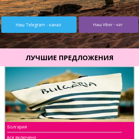
Турция от $195
Испания от 275$
Наш Telegram - канал
Наш Viber - чат
Кипр от $251
Египет от $252
Тунис от $245
ЛУЧШИЕ ПРЕДЛОЖЕНИЯ
Италия от $355
Болгария от $62
ОАЭ от $345
Украина от $11
Туры
Горящие туры
Болгария
Автобусные туры
все включено