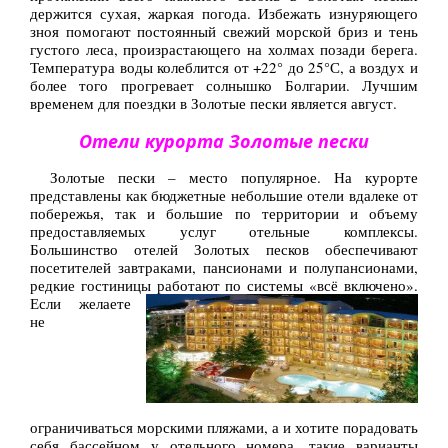
держится сухая, жаркая погода. Избежать изнуряющего
зноя помогают постоянный свежий морской бриз и тень
густого леса, произрастающего на холмах позади берега.
Температура воды колеблится от +22° до 25°С, а воздух и
более того прогревает солнышко Болгарии. Лучшим
временем для поездки в Золотые пески является август.
Отели курорта Золотые пески
Золотые пески – место популярное. На курорте
представлены как бюджетные небольшие отели вдалеке от
побережья, так и большие по территории и объему
предоставляемых услуг отельные комплексы.
Большинство отелей Золотых песков обеспечивают
посетителей завтраками, пансионами и полупансионами,
редкие гостиницы работают по системы «всё включено».
Если желаете
не
ограничиваться морскими пляжами, а и хотите порадовать
себя бассейном у отельного номера, такие варианты