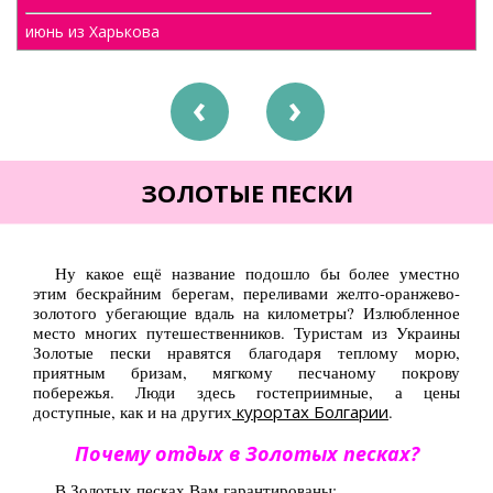
Туры по Украине
июнь из Харькова
Полезно
Журнал ярких путешествий
prev
next
(блог)
Новости
ЗОЛОТЫЕ ПЕСКИ
Справочник туриста
Контакты
Ну какое ещё название подошло бы более уместно
этим бескрайним берегам, переливами желто-оранжево-
золотого убегающие вдаль на километры? Излюбленное
место многих путешественников. Туристам из Украины
Золотые пески нравятся благодаря теплому морю,
приятным бризам, мягкому песчаному покрову
побережья. Люди здесь гостеприимные, а цены
доступные, как и на других
курортах Болгарии
.
Почему отдых в Золотых песках?
В Золотых песках Вам гарантированы: