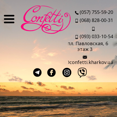
О нас
(057) 755-59-20
Отзывы
(068) 828-00-31
Мы
(093) 033-10-54
Наши партнеры
пл. Павловская, 6
Услуги
этаж 3
Авиабилеты
info@confetti.kharkov.ua
Страховка
Выезд агента
Прокат чемоданов
-->
Такси в аэропорт
Travel-sim
Страны