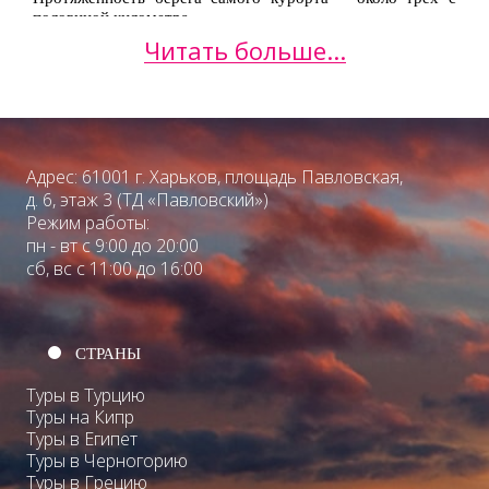
половиной километра.
Читать больше...
Пляжи оборудованы платными лежаками и зонтами,
раздевалками и водными аттракционами.
Многие зоны пляжа застроены прибрежными кафе, где
любой отдыхающий в Золотых пеках обязательно
познакомится с национальными блюдами и насладится
Адрес: 61001 г. Харьков, площадь Павловская,
местными напитками.
д. 6, этаж 3 (ТД «Павловский»)
В вечернее время пляжи Золотых песков превращаются
Режим работы:
в красочный и многоликий аттракцион для детей и
пн - вт с 9:00 до 20:00
взрослых.
сб, вс с 11:00 до 16:00
Золотые пески: что посмотреть?
Золотые пески – истинно пляжный отдых. Глубоких
СТРАНЫ
исторических корней и соответствующих архитектурных
сооружений здесь отыскать нельзя. А вот экскурсия по
Туры в Турцию
Золотым пескам будет необременительной и
Туры на Кипр
увлекательной заодно.
Туры в Египет
Туры в Черногорию
Часто посещаемой достопримечательностью Золотых
песков считается монастырь Аладжа, скрытый в
Туры в Грецию