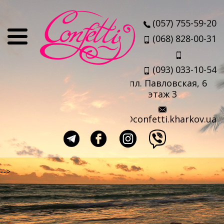
О нас
(057) 755-59-20
Отзывы
(068) 828-00-31
Мы
(093) 033-10-54
Наши партнеры
пл. Павловская, 6
Услуги
этаж 3
Авиабилеты
info@confetti.kharkov.ua
Страховка
Выезд агента
Прокат чемоданов
-->
Такси в аэропорт
Travel-sim
Страны