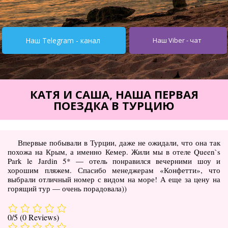
Турция от $195
Испания от 275$
Наш Telegram - канал
Наш Viber - чат
Кипр от $251
Египет от $252
Тунис от $245
КАТЯ И САША, НАША ПЕРВАЯ
ПОЕЗДКА В ТУРЦИЮ
Италия от $355
Болгария от $62
Впервые побывали в Турции, даже не ожидали, что она так
ОАЭ от $345
похожа на Крым, а именно Кемер. Жили мы в отеле Queen`s
Park le Jardin 5* — отель понравился вечерними шоу и
Украина от $11
хорошим пляжем. Спасибо менеджерам «Конфетти», что
выбрали отличный номер с видом на море! А еще за цену на
Туры
горящий тур — очень порадовала))
Горящие туры
0/5
(0 Reviews)
Автобусные туры