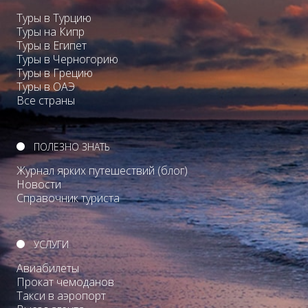
Туры в Турцию
Туры на Кипр
Туры в Египет
Туры в Черногорию
Туры в Грецию
Туры в ОАЭ
Все страны
ПОЛЕЗНО ЗНАТЬ
Журнал ярких путешествий (блог)
Новости
Справочник туриста
УСЛУГИ
Авиабилеты
Прокат чемоданов
Такси в аэропорт