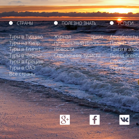
СТРАНЫ
ПОЛЕЗНО ЗНАТЬ
УСЛУГИ
Туры в Турцию
Журнал ярких
Авиабилеты
Туры на Кипр
путешествий (блог)
Прокат чем
Туры в Египет
Новости
Такси в аэр
Туры в Черногорию
Справочник туриста
Выезд агент
Туры в Грецию
Страховка
Туры в ОАЭ
Travel-sim
Все страны