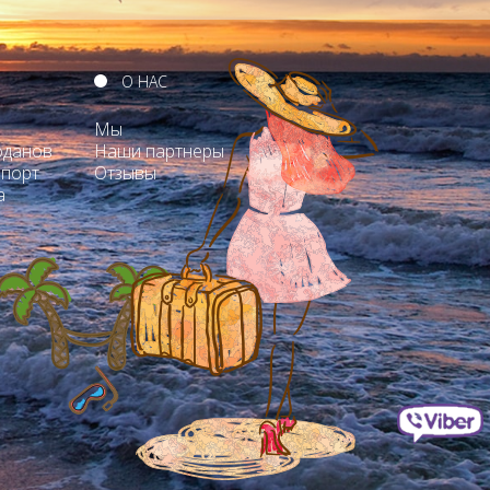
О НАС
Мы
оданов
Наши партнеры
опорт
Отзывы
а