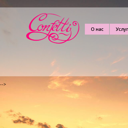
О нас
Услу
-->