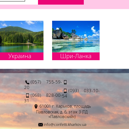
Украина
Шри-Ланка
(057) 755-59-
20
(093) 033-10-
(068) 828-00-
54
31
61001 г. Харьков, площадь
Павловская, д. 6, этаж 3 (ТД
«Павловский»)
info@confetti.kharkov.ua