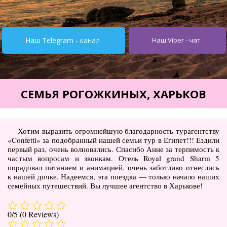
Турция от $195
Испания от 275$
Наш Telegram - канал
Наш Viber - чат
Кипр от $251
Египет от $252
Тунис от $245
СЕМЬЯ РОГОЖКИНЫХ, ХАРЬКОВ
Италия от $355
Болгария от $62
Хотим выразить огромнейшую благодарность турагентству
«Confetti» за подобранный нашей семьи тур в Египет!!! Ездили
ОАЭ от $345
первый раз, очень волновались. Спасибо Анне за терпимость к
частым вопросам и звонкам. Отель Royal grand Sharm 5
Украина от $11
порадовал питанием и анимацией, очень заботливо отнеслись
к нашей дочке. Надеемся, эта поездка — только начало наших
Туры
семейных путешествий. Вы лучшее агентство в Харькове!
Горящие туры
0/5
(0 Reviews)
Автобусные туры