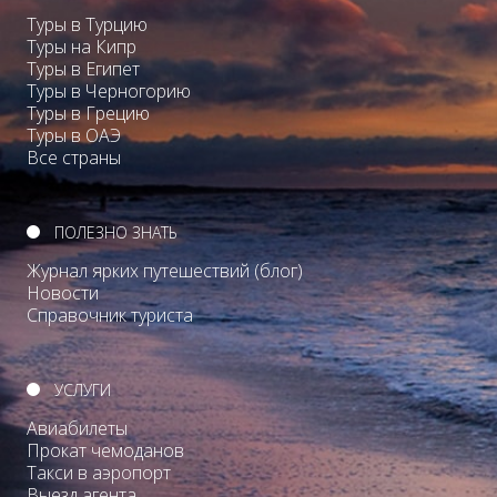
Туры в Турцию
Туры на Кипр
Туры в Египет
Туры в Черногорию
Туры в Грецию
Туры в ОАЭ
Все страны
ПОЛЕЗНО ЗНАТЬ
Журнал ярких путешествий (блог)
Новости
Справочник туриста
УСЛУГИ
Авиабилеты
Прокат чемоданов
Такси в аэропорт
Выезд агента