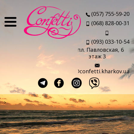
О нас
(057) 755-59-20
Отзывы
(068) 828-00-31
Мы
(093) 033-10-54
Наши партнеры
пл. Павловская, 6
Услуги
этаж 3
Авиабилеты
info@confetti.kharkov.ua
Страховка
Выезд агента
Прокат чемоданов
-->
Такси в аэропорт
Travel-sim
Страны