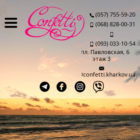
О нас
(057) 755-59-20
Отзывы
(068) 828-00-31
Мы
(093) 033-10-54
Наши партнеры
пл. Павловская, 6
Услуги
этаж 3
Авиабилеты
info@confetti.kharkov.ua
Страховка
Выезд агента
Прокат чемоданов
-->
Такси в аэропорт
Travel-sim
Страны