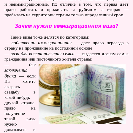
и неиммиграционные. Их отличие в том, что первая дает
Туры по Украине
право работать и проживать за рубежом, а вторая —
пребывать на территории страны только определенный срок.
Полезно
Зачем нужна иммиграционная виза?
Журнал ярких путешествий
(блог)
Такие визы тоже делятся по категориям:
собственно иммиграционная
—
— дает право переезда в
Новости
страну на проживание на постоянной основе
виза для восстановления семьи
—
— выдается членам семья
Справочник туриста
гражданина или постоянного жителя страны;
для
—
Контакты
заключения
брака
— если
Вы хотите
сыграть
свадьбу в
какой-нибудь
другой стране,
право на
получение
такой визы
нужно
доказывать, и