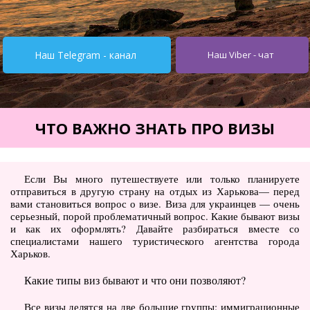
Турция от $195
Испания от 275$
Наш Telegram - канал
Наш Viber - чат
Кипр от $251
Египет от $252
Тунис от $245
ЧТО ВАЖНО ЗНАТЬ ПРО ВИЗЫ
Италия от $355
Болгария от $62
Если Вы много путешествуете или только планируете
отправиться в другую страну на отдых из Харькова— перед
ОАЭ от $345
вами становиться вопрос о визе. Виза для украинцев — очень
серьезный, порой проблематичный вопрос. Какие бывают визы
Украина от $11
и как их оформлять? Давайте разбираться вместе со
специалистами нашего туристического агентства города
Туры
Харьков.
Горящие туры
Какие типы виз бывают и что они позволяют?
Автобусные туры
Все визы делятся на две большие группы: иммиграционные