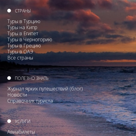
СТРАНЫ
Туры в Турцию
Туры на Кипр
Туры в Египет
Туры в Черногорию
Туры в Грецию
Туры в ОАЭ
Все страны
ПОЛЕЗНО ЗНАТЬ
Журнал ярких путешествий (блог)
Новости
Справочник туриста
УСЛУГИ
Авиабилеты