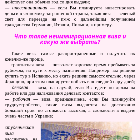
действует она обычно год со дня выдачи;
инвестиционная
—
— если Вы планируете инвестировать
деньги в экономику заграничной страны, такая виза — зеленый
свет для переезда на пмж с дальнейшим получением
гражданства Германии, Италии, Польши, к примеру.
Что такое неиммиграционная виза и
какую же выбрать?
Такие визы самые распространенные и получить их
конечно-же проще.
— транзитная виза — позволяет короткое время пребывать за
рубежом, на пути к месту назначения. Например, вы решили
купить тур в Испанию, но ехать решили самостоятельно, через
Францию, при этом планируете побыть в последней пару дней;
деловая
—
— виза, на случай, если Вы едете по делам на
работе или для налаживания деловых контактов;
рабочая
—
— виза, предназначена, если Вы планируйте
трудоустройство, такие визы выдаются на достаточно
большой срок, но стоимость высокая, а сложности в выдаче
очень часты в Украине;
—
студенческая
виза
—
рассчитана на