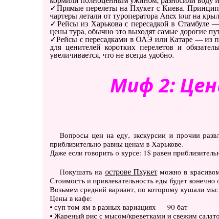
Прямые перелеты на Пхукет с Киева. Принцип 
чартеры летали от туроператора Anex tour на крыл
Рейсы из Харькова с пересадкой в Стамбуле —
цены тура, обычно это выходят самые дорогие пу
Рейсы с пересадками в ОАЭ или Катаре — из п
для ценителей коротких перелетов и обязател
увеличивается, что не всегда удобно.
Миф 2: Це
Вопросы цен на еду, экскурсии и прочии разв
приблизительно равны ценам в Харькове.
Даже если говорить о курсе: 1$ равен приблизитель
острове Пхукет
Покушать на
можно в красивом 
Стоимость и привлекательность еды будет конечно о
Возьмем средний вариант, по которому кушали мы: 
Цены в кафе:
• суп том-ям в разных вариациях — 90 бат
• Жареный рис с мысом/креветками и свежим салат