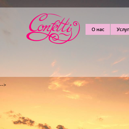
О нас
Услу
-->