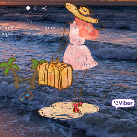
О НАС
Мы
оданов
Наши партнеры
опорт
Отзывы
а