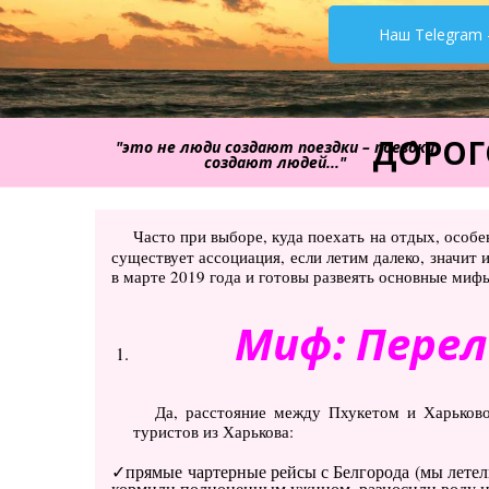
Наш Telegram 
ДОРОГ
"это не люди создают поездки – поездки
создают людей..."
Часто при выборе, куда поехать на отдых, особ
существует ассоциация, если летим далеко, значит 
в марте 2019 года и готовы развеять основные миф
Миф: Перел
Да, расстояние между Пхукетом и Харьково
туристов из Харькова:
прямые чартерные рейсы с Белгорода (мы летели 
кормили полноценным ужином, разносили воду и 