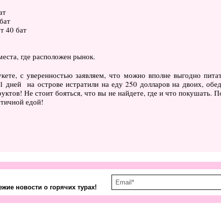
ат
бат
т 40 бат
места, где расположен рынок.
кете, с уверенностью заявляем, что можно вполне выгодно питат
1 дней на острове истратили на еду 250 долларов на двоих, обе
уктов! Не стоит бояться, что вы не найдете, где и что покушать. П
отичной едой!
жие новости о горячих турах!