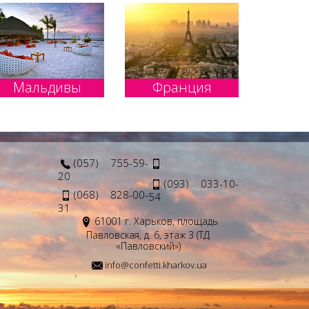
Мальдивы
Франция
(057) 755-59-
20
(093) 033-10-
(068) 828-00-
54
31
61001 г. Харьков, площадь
Павловская, д. 6, этаж 3 (ТД
«Павловский»)
info@confetti.kharkov.ua