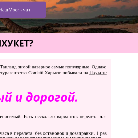
Наш Viber - чат
ХУКЕТ?
в Таиланд зимой наверное самые популярные. Однако
Пхукете
 турагентства Confetti Харьков побывали на
й и дорогой.
носимый. Есть несколько вариантов перелета для
аса в перелета, без остановок и дозаправки. 1 раз
ак как дорога проходит ночью и можно поспать.