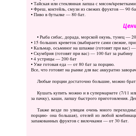
• Тайская или стеклянная лапша с мясом/креветками
• Фреш, коктейль, смузи из свежих фруктов — 90 ба
• Пиво в бутылке — 80 бат.
Цены
• Рыба сибас, дорада, морской окунь, тунец — 20
• 15 больших креветок (выбираете сами свежие, при
• Кальмар, осьминог на шпажке (готовят при вас) —
• Скумбрия (готовят при вас) — 100 бат за рыбину
• 4 устрицы — 200 бат
• Уже готовая еда — от 80 бат за порцию.
Все, что готовят на рынке для вас аккуратно завор
Любые порции достаточно большие, можно брать 
Кушать купить можно и в супермаркете (7/11 или
за пачку), каши, лапшу быстрого приготовления. Де
Также везде по улицам очень много переходны
порцию- она большая), отелей из любой комбинац
запакованных фруктов с вилочками — от 30 бат.