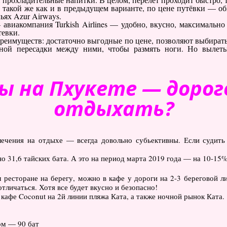
такой же как и в предыдущем варианте, по цене путёвки — об
ьях Azur Airways.
 авиакомпания Turkish Airlines — удобно, вкусно, максимально
тевки.
реимуществ: достаточно выгодные по цене, позволяют выбирать
ьной пересадки между ними, чтобы размять ноги. Но вылет
ны на Пхукете — дорог
отдыхать?
лечения на отдыхе — всегда довольно субьективны. Если судить
но 31,6 тайских бата. А это на период марта 2019 года — на 10-15%
ресторане на берегу, можно в кафе у дороги на 2-3 береговой ли
тличаться. Хотя все будет вкусно и безопасно!
кафе Coconut на 2й линии пляжа Ката, а также ночной рынок Ката.
ом — 90 бат