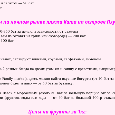
 и салатом — 90 бат
т
 на ночном рынке пляжа Ката на острове Пх
0-350 бат за целую, в зависимости от размера
 вам из готовят на гриле или сковороде) — 200 бат
 100 бат
ачивают, сервируют вилками, соусами, салфетками, лимоном.
2 разных блюда на двоих (том-ям и лапшу с креветками, например
 Family market), здесь можно найти вкусные йогурты (от 10 бат за 
шевле будет и пиво — от 50 бат за бутылку.
х лавок с мороженым (около 80 бат за большую порцию около 200
ии фруктов, воды или льда — от 40 бат за большой 400гр стакан
Цены на фрукты за 1кг: