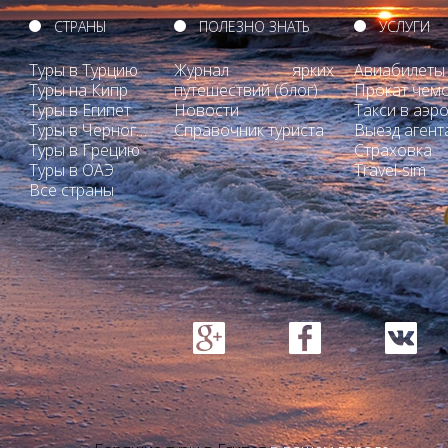
СТРАНЫ
ПОЛЕЗНО ЗНАТЬ
УСЛУГИ
Туры в Турцию
Журнал ярких
Авиабилеты
Туры на Кипр
путешествий (блог)
Прокат чем
Туры в Египет
Новости
Такси в аэр
Туры в Черногорию
Справочник туриста
Выезд агент
Туры в Грецию
Страховка
Туры в ОАЭ
Travel-sim
Все страны