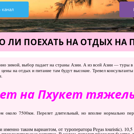
- канал
О ЛИ ПОЕХАТЬ НА ОТДЫХ НА П
енно зимой, выбор падает на страны Азии. А из всей Азии — туры 
и цены на отдых и питание там будут высокие. Тревел консультанты
ы.
ет на Пхукет тяжелы
м около 7500км. Перелет длительный, но вполне нормально пере
именно таким вариантом, от туроператора Pegas touristic). 10,5 ч
прохладительные напитки. В целом, перелет проходит быстро, т